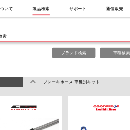
について
製品検索
サポート
通信販売
サポート
お問い合わせ
用品店情報
カタログ正誤表
検索
ブランド検索
車種検
ブレーキホース 車種別キット