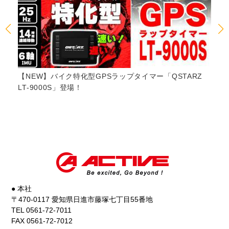
W】バイク特化型GPSラップタイマー「QSTARZ
【JMCA認証】
000S」登場！
サウンド YAMAH
#yzfr9 #akrapov
● 本社
〒470-0117 愛知県日進市藤塚七丁目55番地
TEL 0561-72-7011
FAX 0561-72-7012