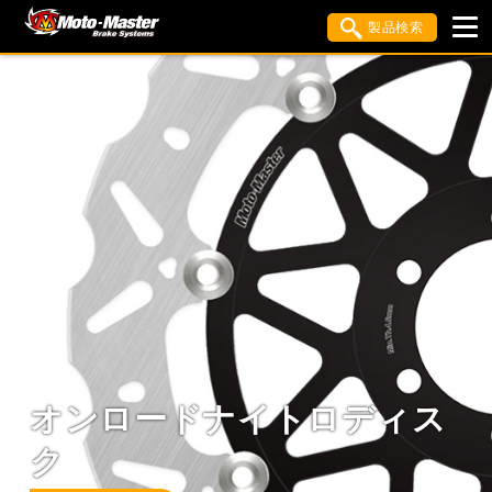
製品検索
ブランド内検索
車種検索
アイテム検索
品番検索
HONDA
YAMAHA
SUZUKI
KAWASAKI
APRILIA
BIMOTA
BMW
DUCATI
HUSQVANA
KTM
MOTO GUZZI
TRIUMPH
オンロードナイトロディス
オンロードヘイローディス
オンロードフレイムデ
閉じる
ク
ク
ク