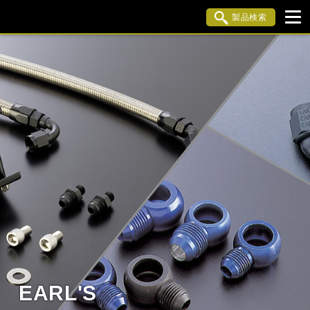
製品検索
ブランド内検索
車種検索
アイテム検索
品番検索
KAWASAKI
閉じる
EARL'S