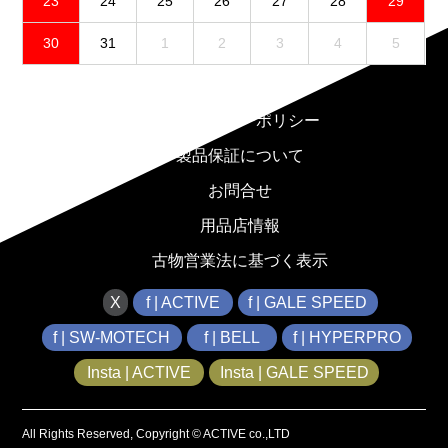
23
24
25
26
27
28
29
30
31
1
2
3
4
5
免責事項
プライバシーポリシー
製品保証について
お問合せ
用品店情報
古物営業法に基づく表示
X
f | ACTIVE
f | GALE SPEED
f | SW-MOTECH
f | BELL
f | HYPERPRO
Insta | ACTIVE
Insta | GALE SPEED
All Rights Reserved, Copyright © ACTIVE co.,LTD