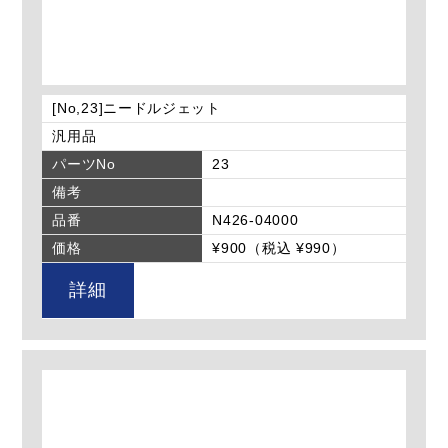
[No,23]ニードルジェット
汎用品
パーツNo
23
備考
品番
N426-04000
価格
¥900（税込 ¥990）
詳細