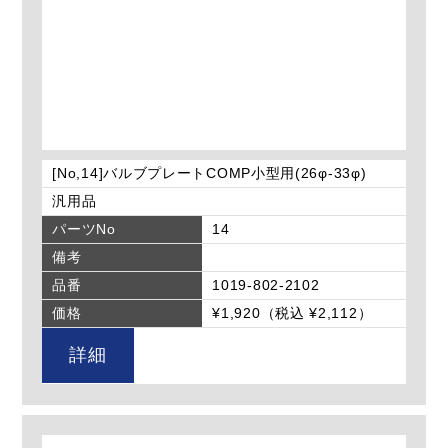
[No,14]バルブプレートCOMP小型用(26φ-33φ)
汎用品
パーツNo
14
備考
品番
1019-802-2102
価格
¥1,920（税込 ¥2,112）
詳細