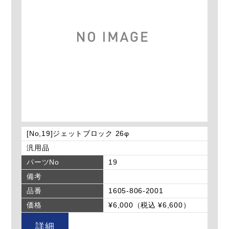
[No,19]ジェットブロック 26φ
汎用品
パーツNo
19
備考
品番
1605-806-2001
価格
¥6,000（税込 ¥6,600）
詳細