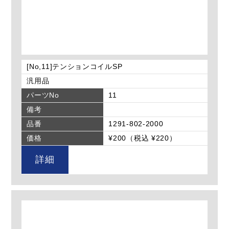
[No,11]テンションコイルSP
汎用品
パーツNo
11
備考
品番
1291-802-2000
価格
¥200（税込 ¥220）
詳細