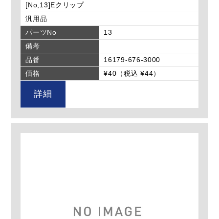
[No,13]Eクリップ
汎用品
パーツNo
13
備考
品番
16179-676-3000
価格
¥40（税込 ¥44）
詳細