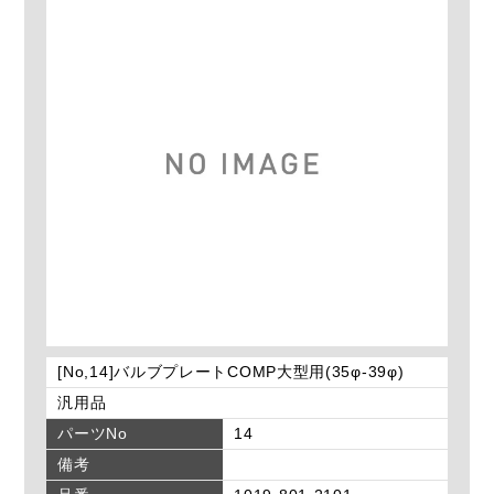
[No,14]バルブプレートCOMP大型用(35φ-39φ)
汎用品
パーツNo
14
備考