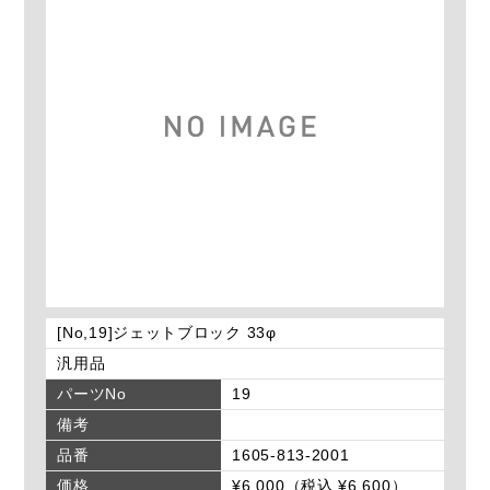
[No,19]ジェットブロック 33φ
汎用品
パーツNo
19
備考
品番
1605-813-2001
価格
¥6,000（税込 ¥6,600）