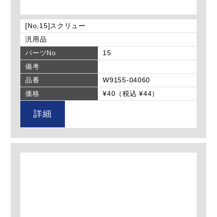
[No,15]スクリュー
汎用品
パーツNo
15
備考
品番
W9155-04060
価格
¥40（税込 ¥44）
詳細