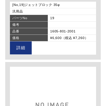
[No,19]ジェットブロック 35φ
汎用品
パーツNo
19
備考
品番
1605-801-2001
価格
¥6,600（税込 ¥7,260）
詳細