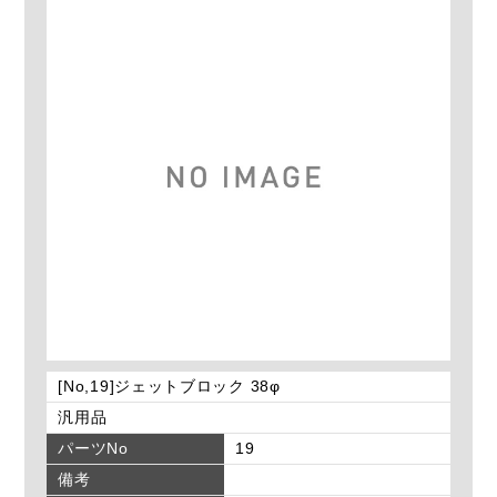
[No,19]ジェットブロック 38φ
汎用品
パーツNo
19
備考