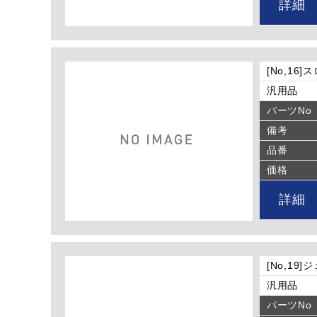
詳細
[No,16
汎用品
パーツNo
備考
品番
価格
詳細
[No,19
汎用品
パーツNo