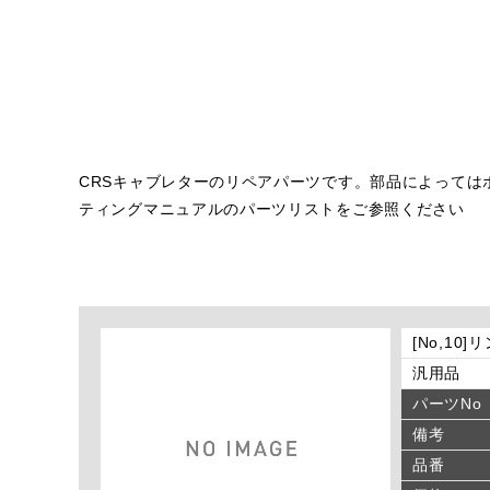
CRSキャブレターのリペアパーツです。部品によっては
ティングマニュアルのパーツリストをご参照ください
[No,10
汎用品
パーツNo
備考
品番