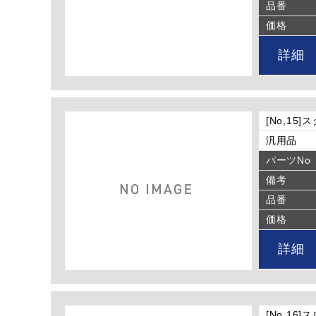
品番
価格
詳細
[No,15
汎用品
パーツNo
備考
品番
価格
詳細
[No,16