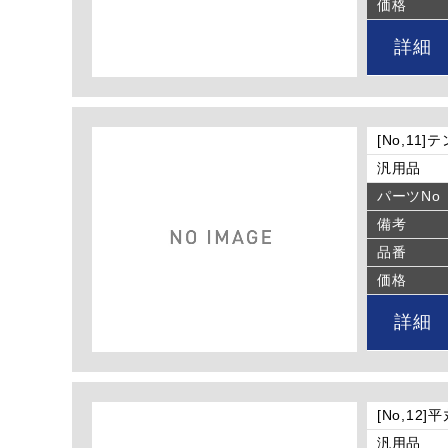
価格
詳細
[No,11
汎用品
パーツNo
備考
品番
価格
詳細
[No,12
汎用品