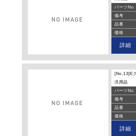
パーツNo
備考
品番
価格
詳細
[No,13]
汎用品
パーツNo
備考
品番
価格
詳細