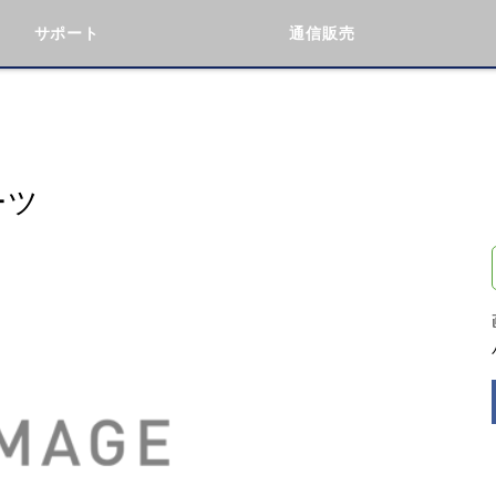
サポート
通信販売
検索
車種検索
アイテム検索
品番
ーツ
データを準備しています。
閉じる