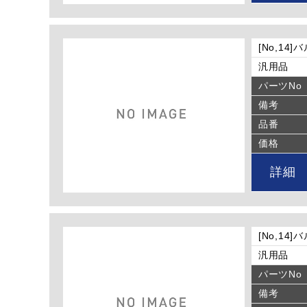
[No,14
汎用品
パーツNo
備考
品番
価格
詳細
[No,14
汎用品
パーツNo
備考