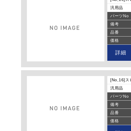
汎用品
パーツNo
備考
品番
価格
詳細
[No,16
汎用品
パーツNo
備考
品番
価格