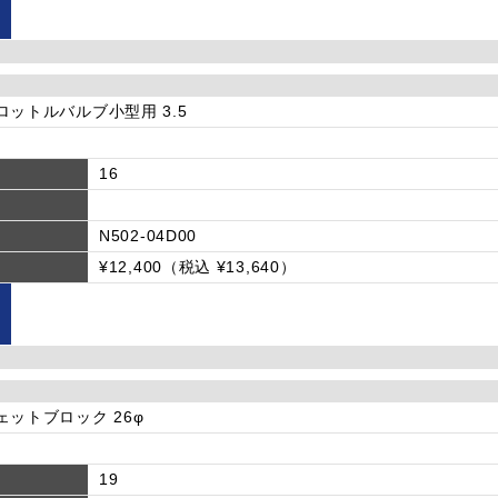
]スロットルバルブ小型用 3.5
16
N502-04D00
¥12,400（税込 ¥13,640）
]ジェットブロック 26φ
19