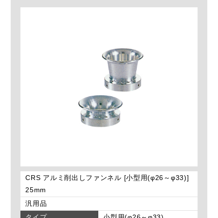
CRS アルミ削出しファンネル [小型用(φ26～φ33)]
25mm
汎用品
タイプ
小型用(φ26～φ33)