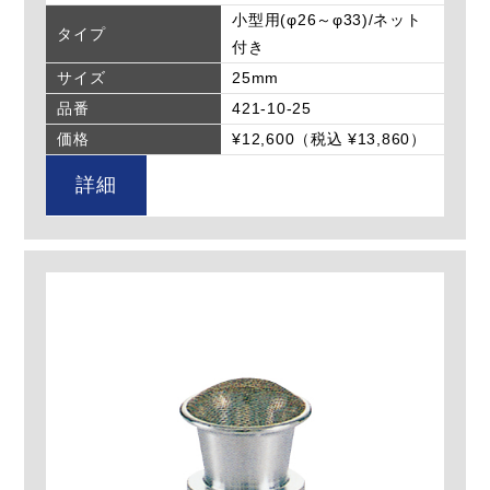
小型用(φ26～φ33)/ネット
タイプ
付き
サイズ
25mm
品番
421-10-25
価格
¥12,600（税込 ¥13,860）
詳細