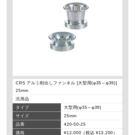
CRS アルミ削出しファンネル [大型用(φ35～φ39)]
25mm
汎用品
タイプ
大型用(φ35～φ39)
サイズ
25mm
品番
420-50-25
価格
¥12,000（税込 ¥13,200）