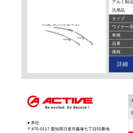
アルミ削出
汎用品
タイプ
ワイヤー
車種
品番
価格
詳細
● 本社
〒470-0117 愛知県日進市藤塚七丁目55番地