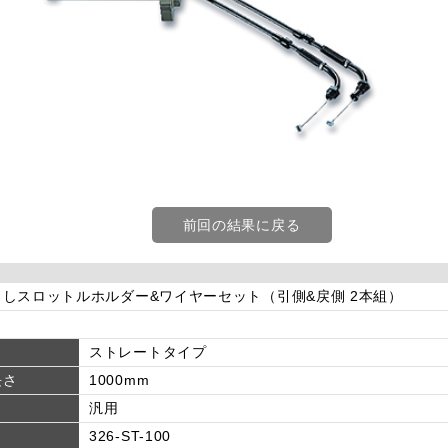
前回の結果に戻る
しスロットルホルダー&ワイヤーセット（引側&戻側 2本組）
ストレートタイプ
長さ
1000mm
汎用
326-ST-100