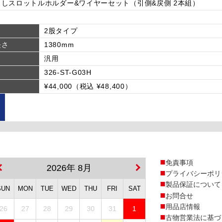
しスロットルホルダー&ワイヤーセット（引側&戻側 2本組）
2股タイプ
長さ
1380mm
汎用
326-ST-G03H
¥44,000（税込 ¥48,400）
免責事項
2026年 8月
プライバシーポリ
製品保証について
SUN
MON
TUE
WED
THU
FRI
SAT
お問合せ
用品店情報
26
27
28
29
30
31
1
古物営業法に基づ