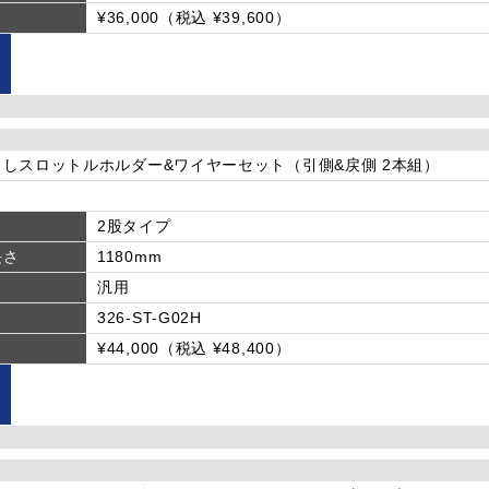
¥36,000（税込 ¥39,600）
しスロットルホルダー&ワイヤーセット（引側&戻側 2本組）
2股タイプ
長さ
1180mm
汎用
326-ST-G02H
¥44,000（税込 ¥48,400）