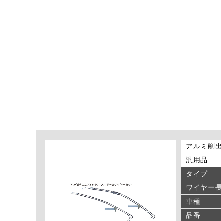
アルミ削出
汎用品
タイプ
ワイヤー
車種
品番