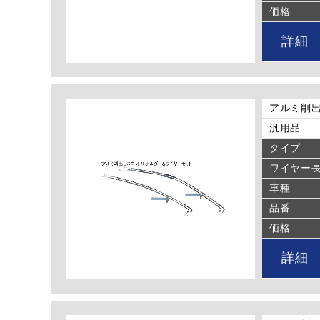
価格
詳細
アルミ削出
汎用品
タイプ
ワイヤー
車種
品番
価格
詳細