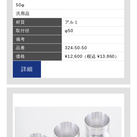
50φ
汎用品
材質
アルミ
取付径
φ50
備考
品番
324-50-50
価格
¥12,600（税込 ¥13,860）
詳細