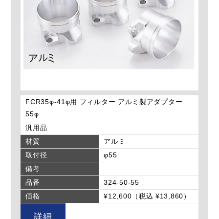
FCR35φ-41φ用 フィルター アルミ製アダプター
55φ
汎用品
材質
アルミ
取付径
φ55
備考
品番
324-50-55
価格
¥12,600（税込 ¥13,860）
詳細