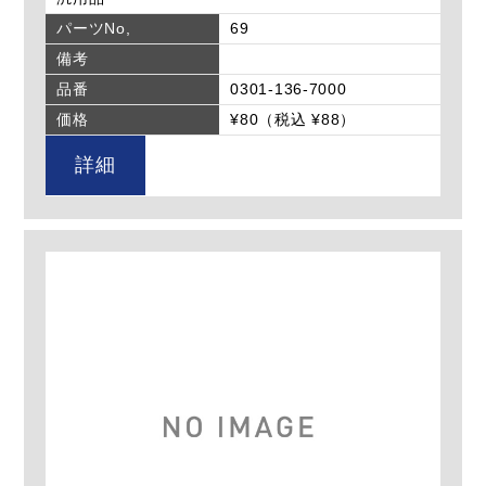
パーツNo,
69
備考
品番
0301-136-7000
価格
¥80（税込 ¥88）
詳細