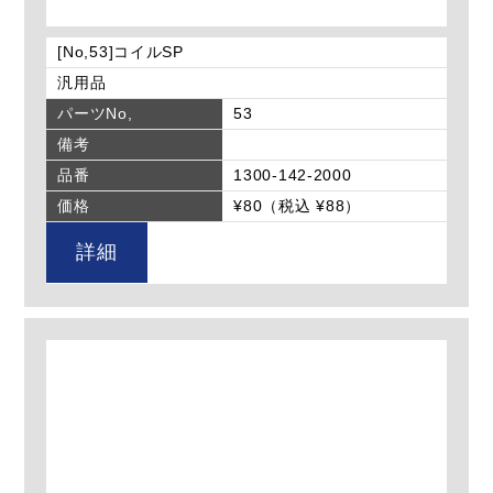
[No,53]コイルSP
汎用品
パーツNo,
53
備考
品番
1300-142-2000
価格
¥80（税込 ¥88）
詳細