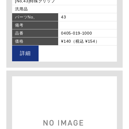
[No,43]特殊クリップ
汎用品
パーツNo,
43
備考
品番
0405-019-1000
価格
¥140（税込 ¥154）
詳細