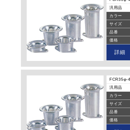
汎用品
カラー
サイズ
品番
価格
詳細
FCR35
汎用品
カラー
サイズ
品番
価格