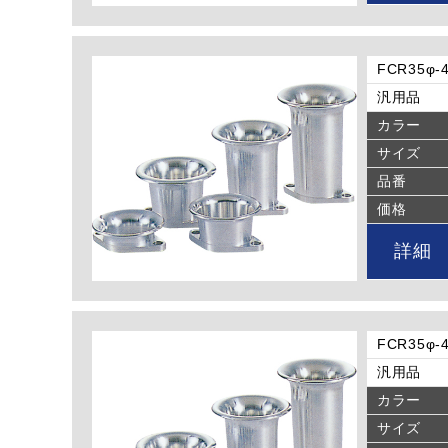
FCR35
汎用品
カラー
サイズ
品番
価格
詳細
FCR35
汎用品
カラー
サイズ