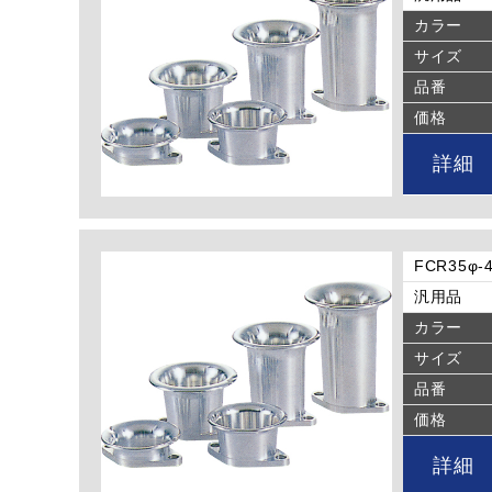
カラー
サイズ
品番
価格
詳細
FCR35
汎用品
カラー
サイズ
品番
価格
詳細