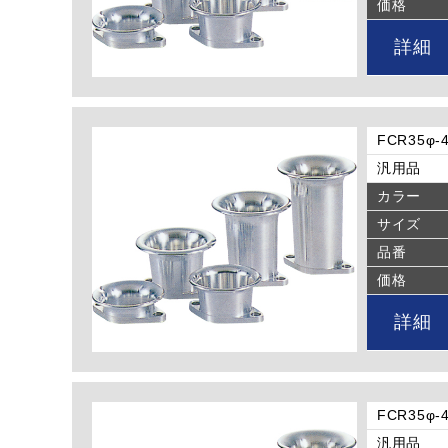
価格
詳細
FCR35
汎用品
カラー
サイズ
品番
価格
詳細
FCR35
汎用品