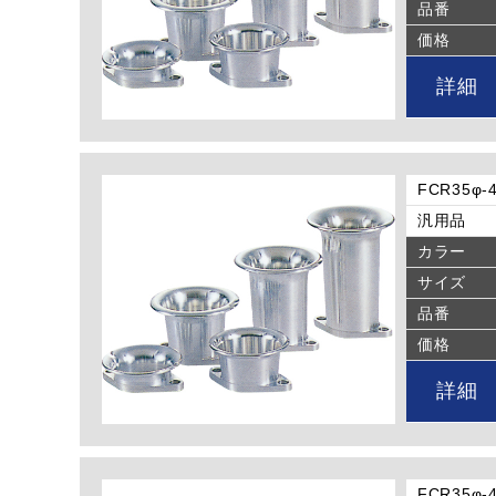
品番
価格
詳細
FCR35
汎用品
カラー
サイズ
品番
価格
詳細
FCR35