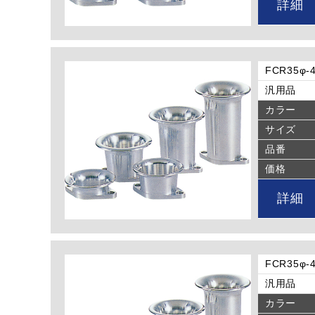
詳細
FCR35
汎用品
カラー
サイズ
品番
価格
詳細
FCR35
汎用品
カラー