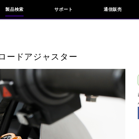
製品検索
サポート
通信販売
お問い合わせ
よくあるご質問
検索
車種検索
アイテム検索
品番
ロードアジャスター
KAWASAKI
閉じる