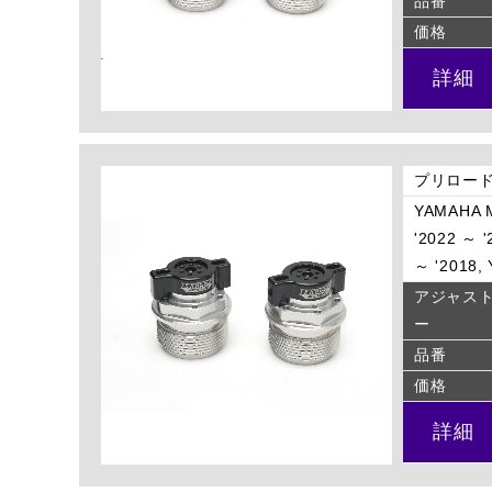
品番
価格
詳細
プリロード
YAMAHA M
'2022 ～ 
～ '2018,
アジャス
ー
品番
価格
詳細