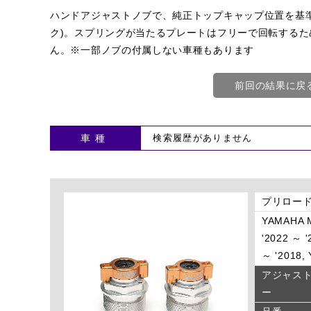
ハンドアジャストノブで、純正トップキャップ位置を基準
ク)。スプリングが当たるプレートはフリーで回転する
ん。※一部ノブの付属しない車種もあります
前回の結果に戻
車種
プリロード
YAMAHA M
'2022 ～ 
～ '2018,
アジャス
ー