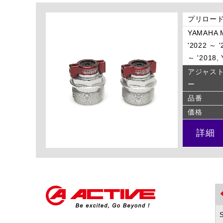
プリロード
YAMAHA M
'2022 ～ 
～ '2018,
アジャス
ー
品番
価格
詳細