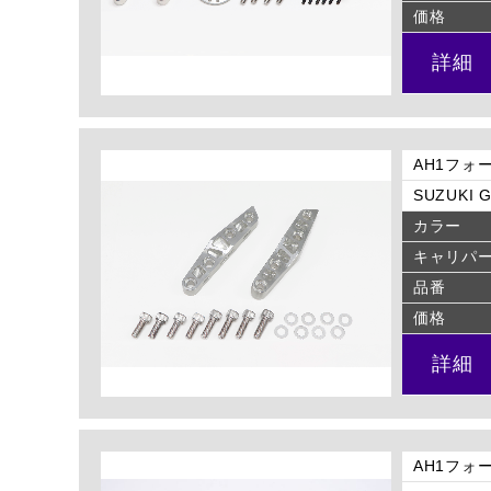
価格
詳細
AH1フォ
SUZUKI G
カラー
キャリパ
品番
価格
詳細
AH1フォ