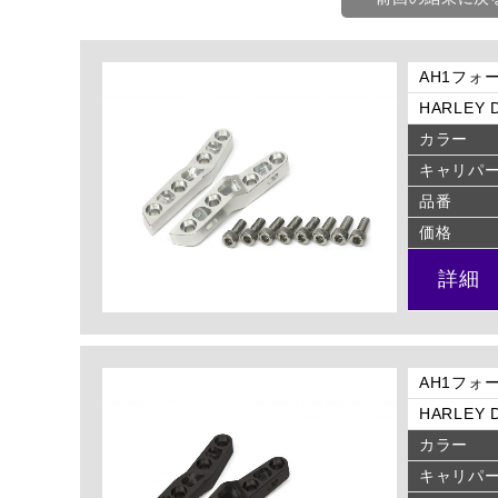
AH1フォ
HARLEY D
カラー
キャリパ
品番
価格
詳細
AH1フォ
HARLEY D
カラー
キャリパ