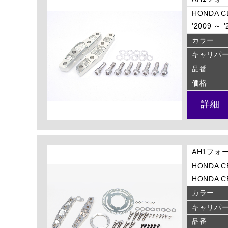
HONDA CB
'2009 ～ 
カラー
キャリパ
品番
価格
詳細
AH1フォ
HONDA CB
HONDA CB
カラー
キャリパ
品番