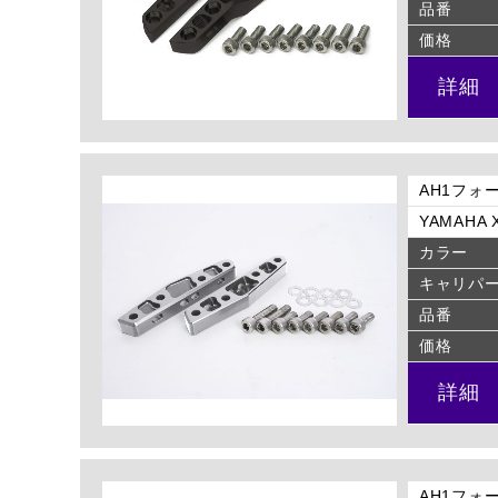
品番
価格
詳細
AH1フォ
YAMAHA X
カラー
キャリパ
品番
価格
詳細
AH1フォ