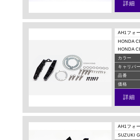
詳細
AH1フォ
HONDA CB
HONDA CB
カラー
キャリパ
品番
価格
詳細
AH1フォ
SUZUKI G