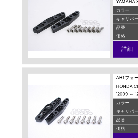
YAMAHA X
カラー
キャリパ
品番
価格
詳細
AH1フォ
HONDA CB
'2009 ～ 
カラー
キャリパ
品番
価格