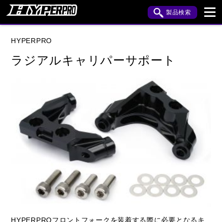
製品検索
ブランド内検索
HYPERPRO
車種検索
アイテム検索
品番検索
ラジアルキャリパーサポート
HONDA
YAMAHA
KAWASAKI
閉じる
HYPERPROフロントフォークを装着する際に必要となるキ