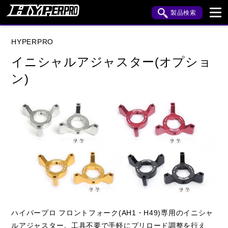
製品検索
ブランド内検索
HYPERPRO
車種検索
アイテム検索
品番検索
イニシャルアジャスター(オプショ
ン)
データを準備しています。
閉じる
ハイパープロ フロントフォーク(AH1・H49)専用のイニシャ
ルアジャスター。工具不要で手軽にプリロード調整を行え