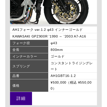
AH1フォーク ver.1.2 φ43 インナーゴールド
KAWASAKI GPZ900R '1990 ～ '2003 A7-A16
フォーク径
φ43
全長
800mm
インナーカラー
ゴールド
コンスタントライジングレ
スプリング
ート
品番
AH1GBT16-1.2
¥500,000（税込 ¥550,00
価格
0）
詳細