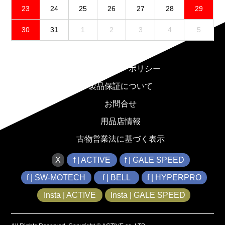
23
24
25
26
27
28
29
30
31
1
2
3
4
5
免責事項
プライバシーポリシー
製品保証について
お問合せ
用品店情報
古物営業法に基づく表示
X
f | ACTIVE
f | GALE SPEED
f | SW-MOTECH
f | BELL
f | HYPERPRO
Insta | ACTIVE
Insta | GALE SPEED