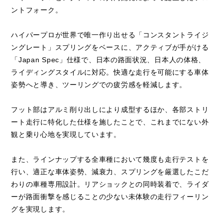
ントフォーク。
ハイパープロが世界で唯一作り出せる「コンスタントライジ
ングレート」スプリングをベースに、アクティブが手がける
「Japan Spec」仕様で、日本の路面状況、日本人の体格、
ライディングスタイルに対応。快適な走行を可能にする車体
姿勢へと導き、ツーリングでの疲労感を軽減します。
フット部はアルミ削り出しにより成型するほか、各部ストリ
ート走行に特化した仕様を施したことで、これまでにない外
観と乗り心地を実現しています。
また、ラインナップする全車種において幾度も走行テストを
行い、適正な車体姿勢、減衰力、スプリングを厳選したこだ
わりの車種専用設計。リアショックとの同時装着で、ライダ
ーが路面衝撃を感じることの少ない未体験の走行フィーリン
グを実現します。