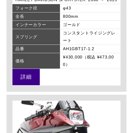
フォーク径
φ43
全長
800mm
インナーカラー
ゴールド
コンスタントライジングレ
スプリング
ート
品番
AH1GBT17-1.2
¥430,000（税込 ¥473,00
価格
0）
詳細