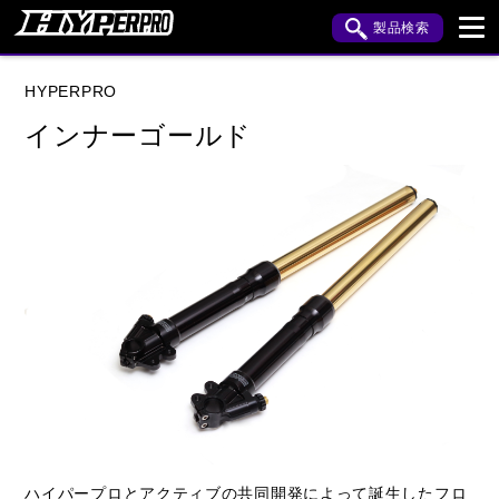
製品検索
ブランド内検索
HYPERPRO
車種検索
アイテム検索
品番検索
インナーゴールド
HONDA
YAMAHA
SUZUKI
KAWASAKI
HARLEY DAVIDSON
閉じる
ハイパープロとアクティブの共同開発によって誕生したフロ