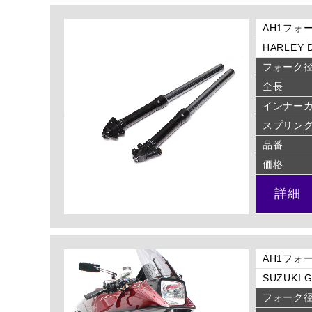
AH1フォー
HARLEY D
フォーク
全長
インナー
スプリン
品番
価格
詳細
AH1フォー
SUZUKI G
フォーク