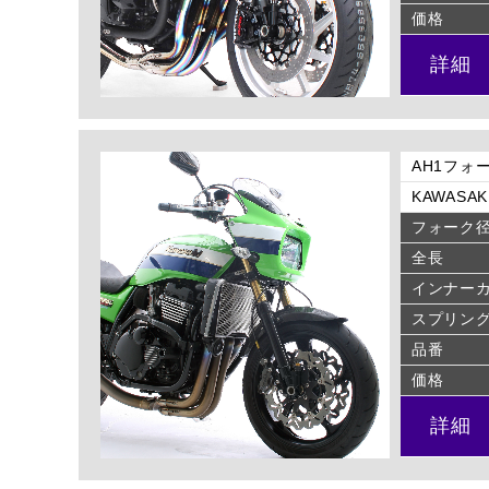
価格
詳細
AH1フォー
KAWASAKI
フォーク
全長
インナー
スプリン
品番
価格
詳細