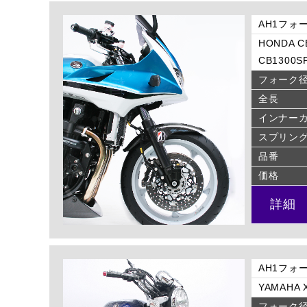
AH1フォー
HONDA CB
CB1300SF
フォーク
全長
インナー
スプリン
品番
価格
詳細
AH1フォー
YAMAHA X
フォーク