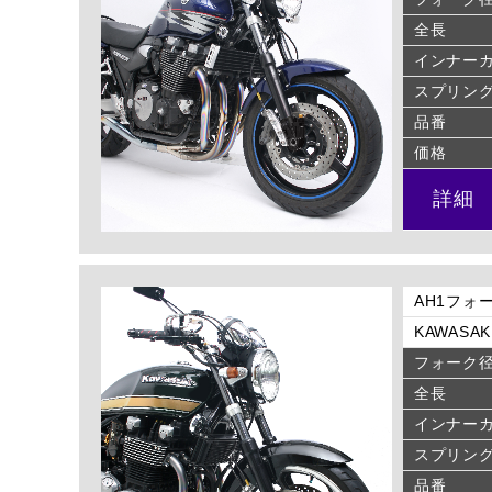
全長
インナー
スプリン
品番
価格
詳細
AH1フォー
KAWASAK
フォーク
全長
インナー
スプリン
品番