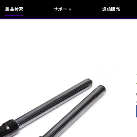
製品検索
サポート
通信販売
お問い合わせ
よくあるご質問
検索
車種検索
アイテム検索
品番
KAWASAKI
HARLEY DAVIDSON
閉じる