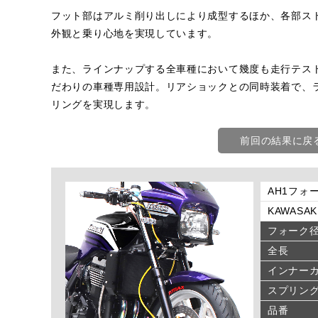
フット部はアルミ削り出しにより成型するほか、各部ス
外観と乗り心地を実現しています。
また、ラインナップする全車種において幾度も走行テス
だわりの車種専用設計。リアショックとの同時装着で、
リングを実現します。
前回の結果に戻
AH1フォー
KAWASAKI
フォーク
全長
インナー
スプリン
品番