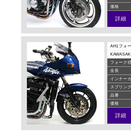
価格
詳細
AH1フォー
KAWASAKI
フォーク
全長
インナー
スプリン
品番
価格
詳細