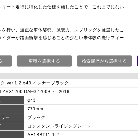
トリート走行に特化した仕様を施したことで、これまでにない
トを行い、適正な車体姿勢、減衰力、スプリングを厳選したこ
ライダーが路面衝撃を感じることの少ない未体験の走行フィー
る
車種を選択する
検索履歴から選択する
ク ver.1.2 φ43 インナーブラック
 ZRX1200 DAEG '2009 ～ '2016
径
φ43
770mm
カラー
ブラック
グ
コンスタントライジングレート
AH1BBT11-1.2