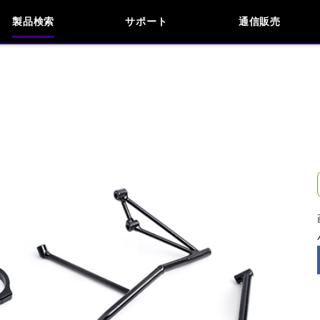
製品検索
サポート
通信販売
お問い合わせ
よくあるご質問
検索
車種検索
アイテム検索
品番
KAWASAKI
APRILIA
BMW
BUELL
閉じる