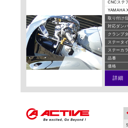
CNCステア
YAMAHA X
取り付け
対応ダン
クランプ
ステータ
ステーカ
品番
価格
詳細