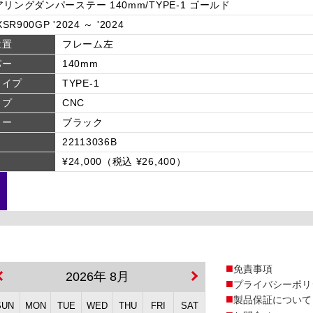
リングダンパーステー 140mm/TYPE-1 ゴールド
SR900GP '2024 ～ '2024
位置
フレーム左
パー
140mm
タイプ
TYPE-1
イプ
CNC
ラー
ブラック
22113036B
¥24,000（税込 ¥26,400）
免責事項
2026年 8月
プライバシーポリ
製品保証について
SUN
MON
TUE
WED
THU
FRI
SAT