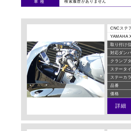
車種
CNCステア
YAMAHA X
取り付け
対応ダン
クランプ
ステータ
ステーカ
品番
価格
詳細