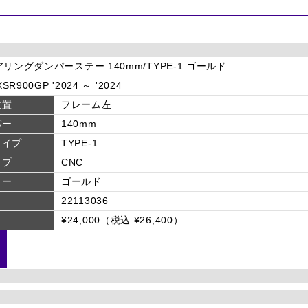
リングダンパーステー 140mm/TYPE-1 ゴールド
SR900GP '2024 ～ '2024
位置
フレーム左
パー
140mm
タイプ
TYPE-1
イプ
CNC
ラー
ゴールド
22113036
¥24,000（税込 ¥26,400）