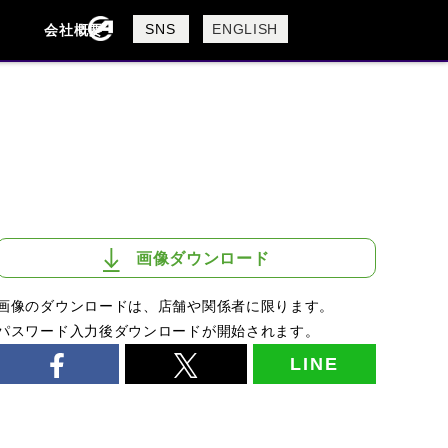
製品検索
SNS
ENGLISH
会社概要
会社概要
採用情報
検索
DUCATI
HARLEY DAVIDSON
画像ダウンロード
画像のダウンロードは、店舗や関係者に限ります。
パスワード入力後ダウンロードが開始されます。
LINE