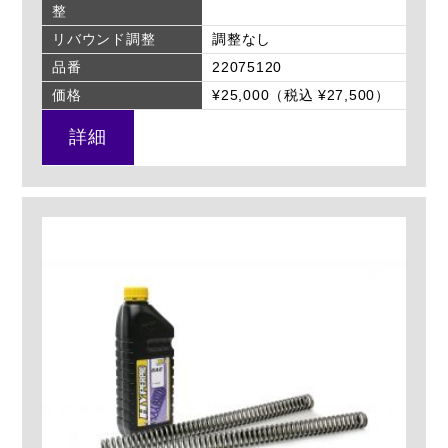
整
リバウンド調整
調整なし
品番
22075120
価格
¥25,000（税込 ¥27,500）
詳細