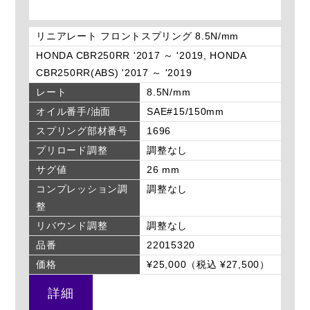
リニアレート フロントスプリング 8.5N/mm
HONDA CBR250RR '2017 ～ '2019, HONDA
CBR250RR(ABS) '2017 ～ '2019
レート
8.5N/mm
オイル番手/油面
SAE#15/150mm
スプリング部材番号
1696
プリロード調整
調整なし
サグ値
26 mm
コンプレッション調
調整なし
整
リバウンド調整
調整なし
品番
22015320
価格
¥25,000（税込 ¥27,500）
詳細