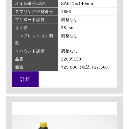
オイル番手/油面
SAE#15/140mm
スプリング部材番号
1656
プリロード調整
調整なし
サグ値
25 mm
コンプレッション調
調整なし
整
リバウンド調整
調整なし
品番
22035190
価格
¥25,000（税込 ¥27,500）
詳細