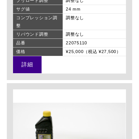
プリロード調整
調整なし
サグ値
24 mm
コンプレッション調
調整なし
整
リバウンド調整
調整なし
品番
22075110
価格
¥25,000（税込 ¥27,500）
詳細