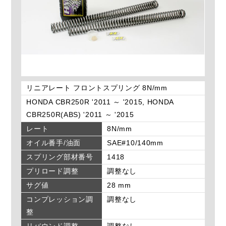
リニアレート フロントスプリング 8N/mm
HONDA CBR250R '2011 ～ '2015, HONDA
CBR250R(ABS) '2011 ～ '2015
レート
8N/mm
オイル番手/油面
SAE#10/140mm
スプリング部材番号
1418
プリロード調整
調整なし
サグ値
28 mm
コンプレッション調
調整なし
整
リバウンド調整
調整なし