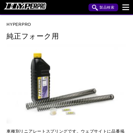
製品検索
ブランド内検索
HYPERPRO
車種検索
アイテム検索
品番検索
純正フォーク用
HONDA
YAMAHA
KAWASAKI
閉じる
車種別リニアレートスプリングです。ウェブサイトに品番掲