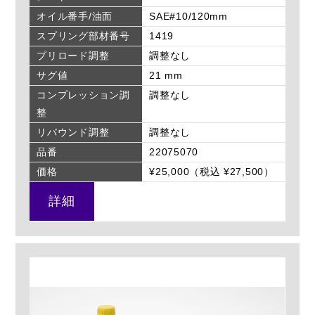
オイル番手/油面
SAE#10/120mm
スプリング部材番号
1419
プリロード調整
調整なし
サグ値
21 mm
コンプレッション調
調整なし
整
リバウンド調整
調整なし
品番
22075070
価格
¥25,000（税込 ¥27,500）
詳細