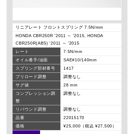
リニアレート フロントスプリング 7.5N/mm
HONDA CBR250R '2011 ～ '2015, HONDA
CBR250R(ABS) '2011 ～ '2015
レート
7.5N/mm
オイル番手/油面
SAE#10/140mm
スプリング部材番号
1417
プリロード調整
調整なし
サグ値
28 mm
コンプレッション調
調整なし
整
リバウンド調整
調整なし
品番
22015170
価格
¥25,000（税込 ¥27,500）