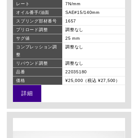
レート
7N/mm
オイル番手/油面
SAE#15/140mm
スプリング部材番号
1657
プリロード調整
調整なし
サグ値
25 mm
コンプレッション調
調整なし
整
リバウンド調整
調整なし
品番
22035180
価格
¥25,000（税込 ¥27,500）
詳細