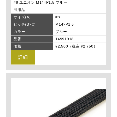
#8 ユニオン M14×P1.5 ブルー
汎用品
サイズ(A)
#8
ピッチ(B×C)
M14×P1.5
カラー
ブルー
品番
14991918
価格
¥2,500（税込 ¥2,750）
詳細