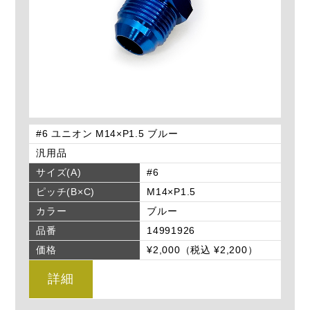
#6 ユニオン M14×P1.5 ブルー
汎用品
サイズ(A)
#6
ピッチ(B×C)
M14×P1.5
カラー
ブルー
品番
14991926
価格
¥2,000（税込 ¥2,200）
詳細