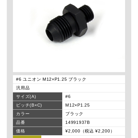
#6 ユニオン M12×P1.25 ブラック
汎用品
サイズ(A)
#6
ピッチ(B×C)
M12×P1.25
カラー
ブラック
品番
14991937B
価格
¥2,000（税込 ¥2,200）