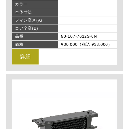
カラー
本体寸法
フィン高さ(A)
コア全高(B)
品番
50-107-7612S-6N
価格
¥30,000（税込 ¥33,000）
詳細