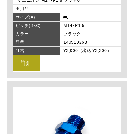
#6 ユニオン M14×P1.5 ブラック
汎用品
サイズ(A)
#6
ピッチ(B×C)
M14×P1.5
カラー
ブラック
品番
14991926B
価格
¥2,000（税込 ¥2,200）
詳細