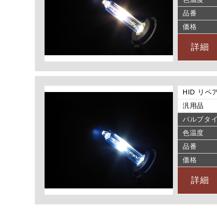
品番
価格
詳細
HID リペ
汎用品
バルブタ
色温度
品番
価格
詳細