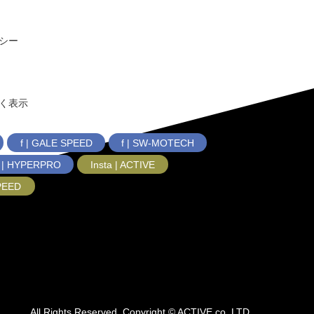
シー
く表示
f | GALE SPEED
f | SW-MOTECH
f | HYPERPRO
Insta | ACTIVE
SPEED
All Rights Reserved, Copyright © ACTIVE co.,LTD