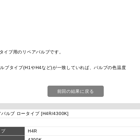
ータイプ用のリペアバルブです。
ブタイプ(H1やH4など)が一致していれば、バルブの色温度
前回の結果に戻る
アバルブ ロータイプ [H4R/4300K]
イプ
H4R
4300K