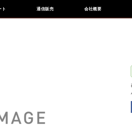
ート
通信販売
会社概要
会社概要
採用情報
検索
車種検索
アイテム検索
品番
データを準備しています。
閉じる