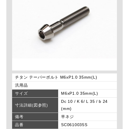
チタン テーパーボルト M6xP1.0 35mm(L)
汎用品
サイズ
M6xP1.0 35mm(L)
Dc 10 / K 6/ L 35 / b 24
寸法詳細(図参照)
(mm)
備考
半ネジ
品番
SC0610035S