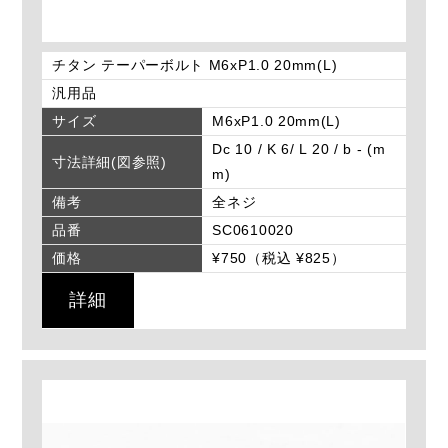
チタン テーパーボルト M6xP1.0 20mm(L)
汎用品
サイズ
M6xP1.0 20mm(L)
Dc 10 / K 6/ L 20 / b - (m
寸法詳細(図参照)
m)
備考
全ネジ
品番
SC0610020
価格
¥750（税込 ¥825）
詳細