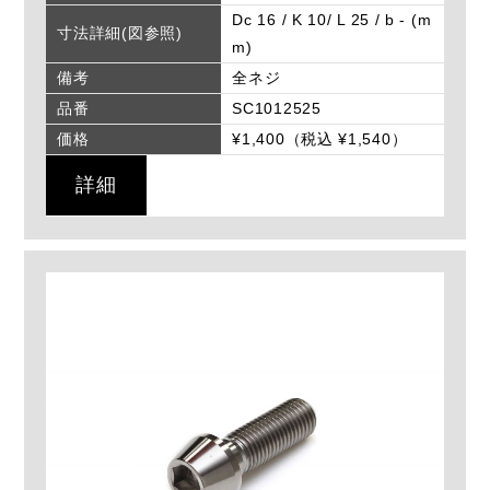
Dc 16 / K 10/ L 25 / b - (m
寸法詳細(図参照)
m)
備考
全ネジ
品番
SC1012525
価格
¥1,400（税込 ¥1,540）
詳細