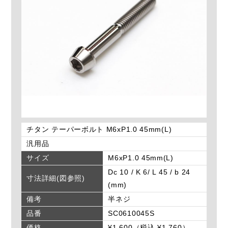
チタン テーパーボルト M6xP1.0 45mm(L)
汎用品
サイズ
M6xP1.0 45mm(L)
Dc 10 / K 6/ L 45 / b 24
寸法詳細(図参照)
(mm)
備考
半ネジ
品番
SC0610045S
価格
¥1,600（税込 ¥1,760）