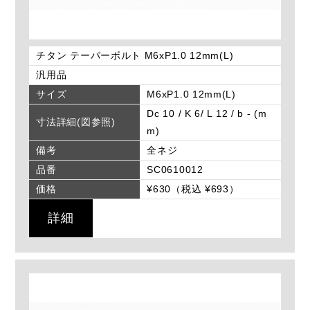
チタン テーパーボルト M6xP1.0 12mm(L)
汎用品
サイズ
M6xP1.0 12mm(L)
Dc 10 / K 6/ L 12 / b - (m
寸法詳細(図参照)
m)
備考
全ネジ
品番
SC0610012
価格
¥630（税込 ¥693）
詳細