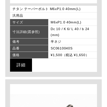
チタン テーパーボルト M6xP1.0 40mm(L)
汎用品
サイズ
M6xP1.0 40mm(L)
Dc 10 / K 6/ L 40 / b 24
寸法詳細(図参照)
(mm)
備考
半ネジ
品番
SC0610040S
価格
¥1,500（税込 ¥1,650）
詳細