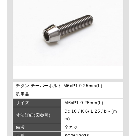
チタン テーパーボルト M6xP1.0 25mm(L)
汎用品
サイズ
M6xP1.0 25mm(L)
Dc 10 / K 6/ L 25 / b - (m
寸法詳細(図参照)
m)
備考
全ネジ
品番
SC0610025