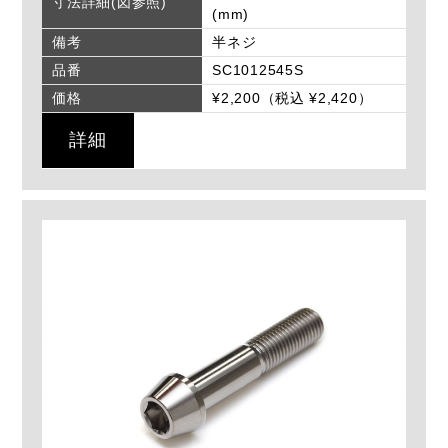
寸法詳細(図参照)
(mm)
備考
半ネジ
品番
SC1012545S
価格
¥2,200（税込 ¥2,420）
詳細