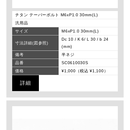
チタン テーパーボルト M6xP1.0 30mm(L)
汎用品
サイズ
M6xP1.0 30mm(L)
Dc 10 / K 6/ L 30 / b 24
寸法詳細(図参照)
(mm)
備考
半ネジ
品番
SC0610030S
価格
¥1,000（税込 ¥1,100）
詳細