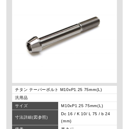
チタン テーパーボルト M10xP1.25 75mm(L)
汎用品
サイズ
M10xP1.25 75mm(L)
Dc 16 / K 10/ L 75 / b 24
寸法詳細(図参照)
(mm)
備考
半ネジ