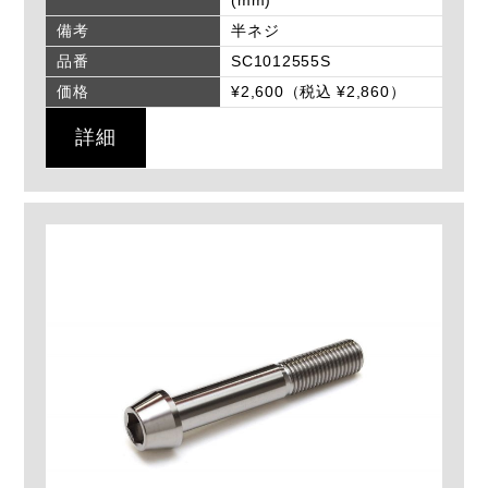
(mm)
備考
半ネジ
品番
SC1012555S
価格
¥2,600（税込 ¥2,860）
詳細