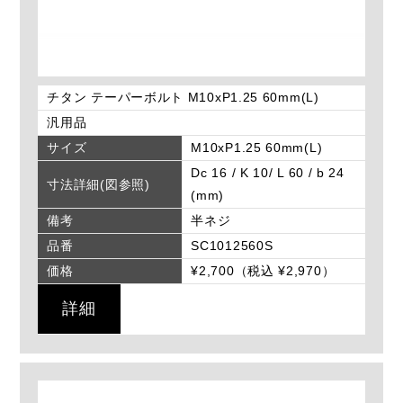
チタン テーパーボルト M10xP1.25 60mm(L)
汎用品
サイズ
M10xP1.25 60mm(L)
Dc 16 / K 10/ L 60 / b 24
寸法詳細(図参照)
(mm)
備考
半ネジ
品番
SC1012560S
価格
¥2,700（税込 ¥2,970）
詳細