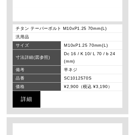
チタン テーパーボルト M10xP1.25 70mm(L)
汎用品
サイズ
M10xP1.25 70mm(L)
Dc 16 / K 10/ L 70 / b 24
寸法詳細(図参照)
(mm)
備考
半ネジ
品番
SC1012570S
価格
¥2,900（税込 ¥3,190）
詳細