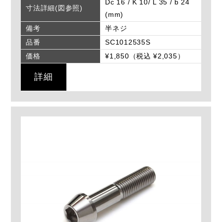
Dc 16 / K 10/ L 35 / b 24
寸法詳細(図参照)
(mm)
備考
半ネジ
品番
SC1012535S
価格
¥1,850（税込 ¥2,035）
詳細