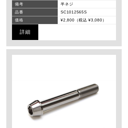
備考
半ネジ
品番
SC1012565S
価格
¥2,800（税込 ¥3,080）
詳細