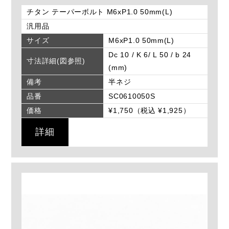
チタン テーパーボルト M6xP1.0 50mm(L)
汎用品
サイズ
M6xP1.0 50mm(L)
Dc 10 / K 6/ L 50 / b 24
寸法詳細(図参照)
(mm)
備考
半ネジ
品番
SC0610050S
価格
¥1,750（税込 ¥1,925）
詳細