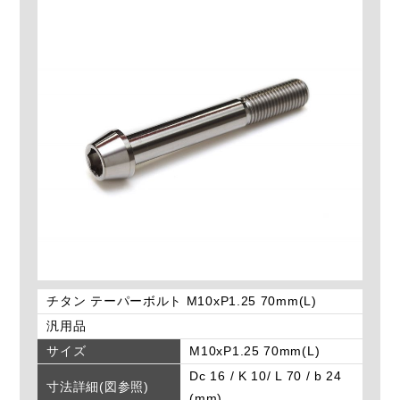
チタン テーパーボルト M10xP1.25 70mm(L)
汎用品
サイズ
M10xP1.25 70mm(L)
Dc 16 / K 10/ L 70 / b 24
寸法詳細(図参照)
(mm)