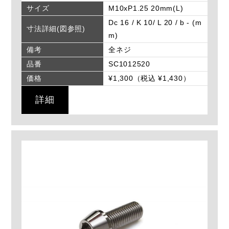
サイズ
M10xP1.25 20mm(L)
Dc 16 / K 10/ L 20 / b - (m
寸法詳細(図参照)
m)
備考
全ネジ
品番
SC1012520
価格
¥1,300（税込 ¥1,430）
詳細