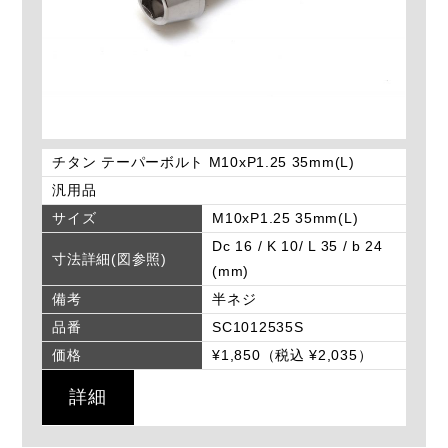
チタン テーパーボルト M10xP1.25 35mm(L)
汎用品
サイズ
M10xP1.25 35mm(L)
Dc 16 / K 10/ L 35 / b 24
寸法詳細(図参照)
(mm)
備考
半ネジ
品番
SC1012535S
価格
¥1,850（税込 ¥2,035）
詳細