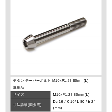
チタン テーパーボルト M10xP1.25 80mm(L)
汎用品
サイズ
M10xP1.25 80mm(L)
Dc 16 / K 10/ L 80 / b 24
寸法詳細(図参照)
(mm)