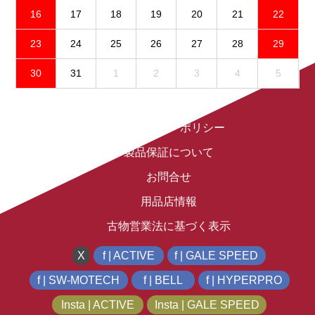
16
17
18
19
20
21
22
23
24
25
26
27
28
29
30
31
1
2
3
4
5
免責事項
プライバシーポリシー
製品保証について
お問合せ
用品店情報
古物営業法に基づく表示
X
f | ACTIVE
f | GALE SPEED
f | SW-MOTECH
f | BELL
f | HYPERPRO
Insta | ACTIVE
Insta | GALE SPEED