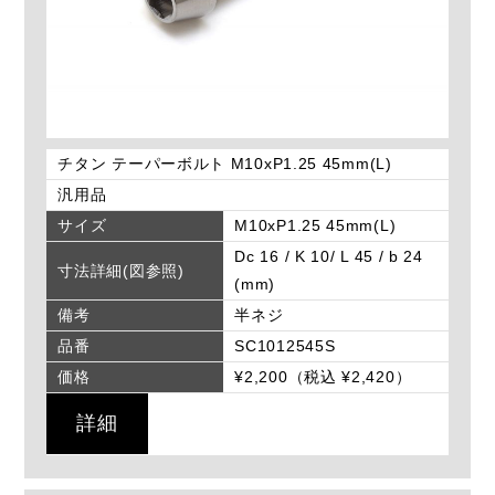
チタン テーパーボルト M10xP1.25 45mm(L)
汎用品
サイズ
M10xP1.25 45mm(L)
Dc 16 / K 10/ L 45 / b 24
寸法詳細(図参照)
(mm)
備考
半ネジ
品番
SC1012545S
価格
¥2,200（税込 ¥2,420）
詳細