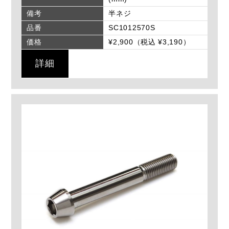
備考
半ネジ
品番
SC1012570S
価格
¥2,900（税込 ¥3,190）
詳細