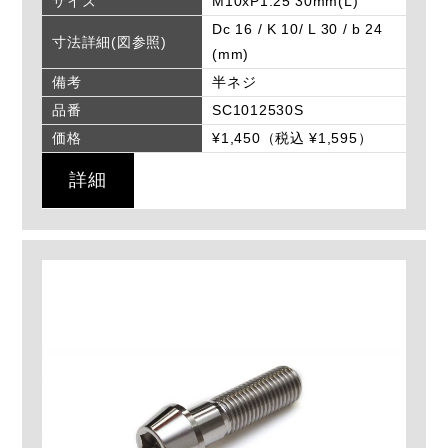
サイズ
M10xP1.25 30mm(L)
Dc 16 / K 10/ L 30 / b 24
寸法詳細(図参照)
(mm)
備考
半ネジ
品番
SC1012530S
価格
¥1,450（税込 ¥1,595）
詳細