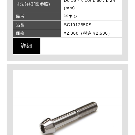
Dc 16 / K 10/ L 50 / b 24
寸法詳細(図参照)
(mm)
備考
半ネジ
品番
SC1012550S
価格
¥2,300（税込 ¥2,530）
詳細