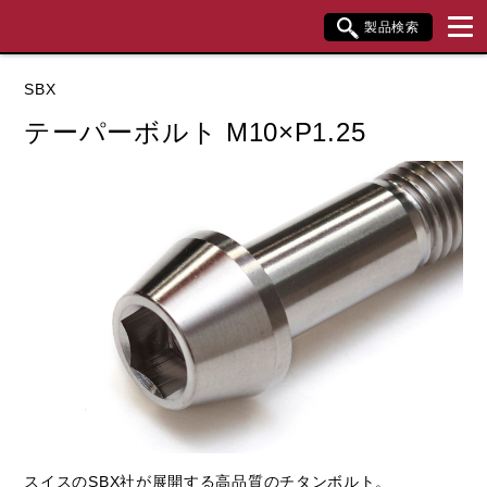
製品検索
ブランド内検索
SBX
車種検索
アイテム検索
品番検索
テーパーボルト M10×P1.25
データを準備しています。
閉じる
スイスのSBX社が展開する高品質のチタンボルト。