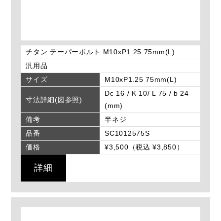
チタン テーパーボルト M10xP1.25 75mm(L)
汎用品
サイズ
M10xP1.25 75mm(L)
Dc 16 / K 10/ L 75 / b 24
寸法詳細(図参照)
(mm)
備考
半ネジ
品番
SC1012575S
価格
¥3,500（税込 ¥3,850）
詳細