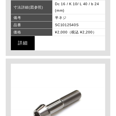
Dc 16 / K 10/ L 40 / b 24
寸法詳細(図参照)
(mm)
備考
半ネジ
品番
SC1012540S
価格
¥2,000（税込 ¥2,200）
詳細