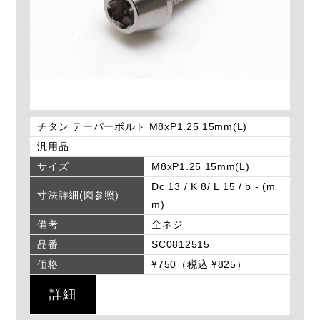
チタン テーパーボルト M8xP1.25 15mm(L)
汎用品
サイズ
M8xP1.25 15mm(L)
Dc 13 / K 8/ L 15 / b - (m
寸法詳細(図参照)
m)
備考
全ネジ
品番
SC0812515
価格
¥750（税込 ¥825）
詳細