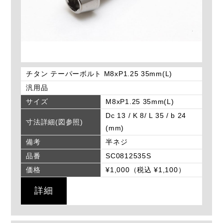
チタン テーパーボルト M8xP1.25 35mm(L)
汎用品
サイズ
M8xP1.25 35mm(L)
Dc 13 / K 8/ L 35 / b 24
寸法詳細(図参照)
(mm)
備考
半ネジ
品番
SC0812535S
価格
¥1,000（税込 ¥1,100）
詳細