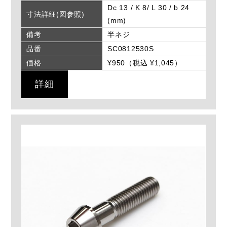
Dc 13 / K 8/ L 30 / b 24
寸法詳細(図参照)
(mm)
備考
半ネジ
品番
SC0812530S
価格
¥950（税込 ¥1,045）
詳細