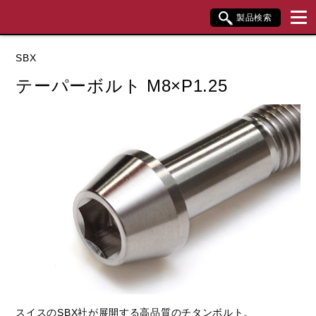
製品検索
ブランド内検索
SBX
車種検索
アイテム検索
品番検索
テーパーボルト M8×P1.25
データを準備しています。
閉じる
スイスのSBX社が展開する高品質のチタンボルト。