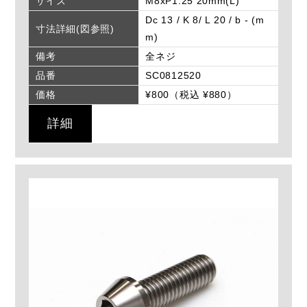
サイズ
M8xP1.25 20mm(L)
Dc 13 / K 8/ L 20 / b - (m
寸法詳細(図参照)
m)
備考
全ネジ
品番
SC0812520
価格
¥800（税込 ¥880）
詳細