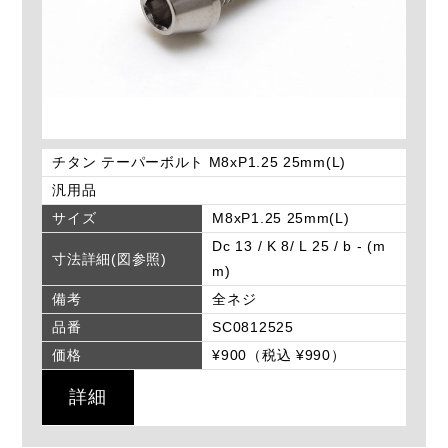
チタン テーパーボルト M8xP1.25 25mm(L)
汎用品
サイズ
M8xP1.25 25mm(L)
Dc 13 / K 8/ L 25 / b - (m
寸法詳細(図参照)
m)
備考
全ネジ
品番
SC0812525
価格
¥900（税込 ¥990）
詳細