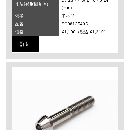
Dc 13 / K 8/ L 40 / b 24
寸法詳細(図参照)
(mm)
備考
半ネジ
品番
SC0812540S
価格
¥1,100（税込 ¥1,210）
詳細