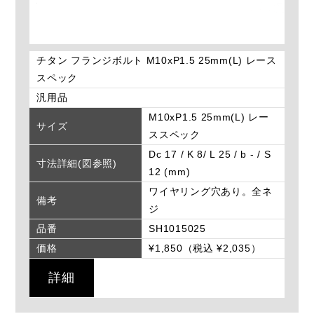
チタン フランジボルト M10xP1.5 25mm(L) レース
スペック
汎用品
M10xP1.5 25mm(L) レー
サイズ
ススペック
Dc 17 / K 8/ L 25 / b - / S
寸法詳細(図参照)
12 (mm)
ワイヤリング穴あり。全ネ
備考
ジ
品番
SH1015025
価格
¥1,850（税込 ¥2,035）
詳細