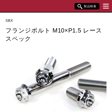
製品検索
ブランド内検索
SBX
車種検索
アイテム検索
品番検索
フランジボルト M10×P1.5 レース
スペック
データを準備しています。
閉じる