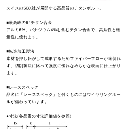
スイスのSBX社が展開する高品質のチタンボルト。
■最高峰の64チタン合金
アルミ6%、バナジウム4%を含むチタン合金で、高延性と軽
量性に優れます。
■転造加工製法
素材を押し転がして成形するためファイバーフローが途切れ
ず、切削製法に比べて強度に優れなめらかな表面に仕上がり
ます。
■レーススペック
品名に「レーススペック」と付くものにはワイヤリングホー
ルが備わっています。
●寸法(各品番の寸法詳細値を参照)