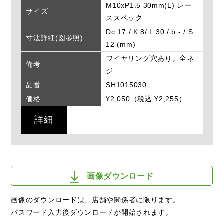
M10xP1.5 30mm(L) レー
サイズ
ススペック
Dc 17 / K 8/ L 30 / b - / S
寸法詳細(図参照)
12 (mm)
ワイヤリング穴あり。全ネ
備考
ジ
品番
SH1015030
価格
¥2,050（税込 ¥2,255）
詳細
画像ダウンロード
画像のダウンロードは、店舗や関係者に限ります。
パスワード入力後ダウンロードが開始されます。