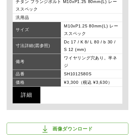
チタン フランジボルト M10xP1.25 80mm(L) レー
ススペック
汎用品
M10xP1.25 80mm(L) レー
サイズ
ススペック
Dc 17 / K 8/ L 80 / b 30 /
寸法詳細(図参照)
S 12 (mm)
ワイヤリング穴あり。半ネ
備考
ジ
品番
SH1012580S
価格
¥3,300（税込 ¥3,630）
詳細
画像ダウンロード