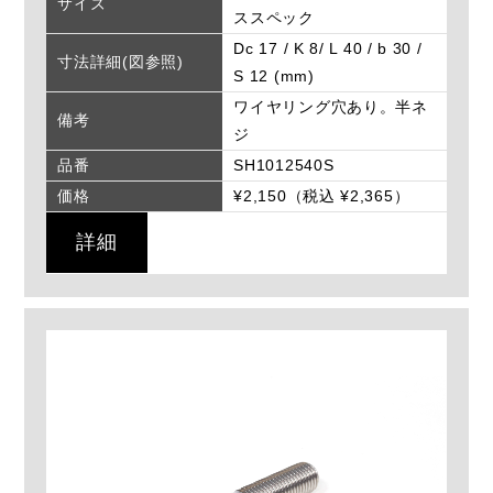
サイズ
ススペック
Dc 17 / K 8/ L 40 / b 30 /
寸法詳細(図参照)
S 12 (mm)
ワイヤリング穴あり。半ネ
備考
ジ
品番
SH1012540S
価格
¥2,150（税込 ¥2,365）
詳細