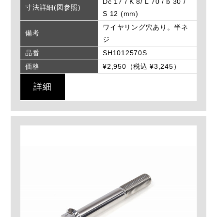
Dc 17 / K 8/ L 70 / b 30 /
寸法詳細(図参照)
S 12 (mm)
ワイヤリング穴あり。半ネ
備考
ジ
品番
SH1012570S
価格
¥2,950（税込 ¥3,245）
詳細