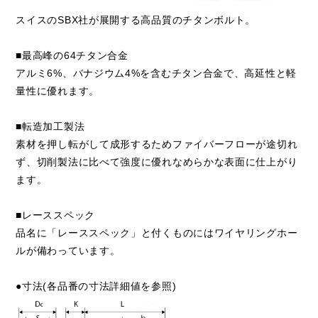
スイスのSBX社が展開する高品質のチタンボルト。
■最高峰の64チタン合金
アルミ6%、バナジウム4%を含むチタン合金で、高延性と軽
量性に優れます。
■転造加工製法
素材を押し転がして成形するためファイバーフローが途切れ
ず、切削製法に比べて強度に優れなめらかな表面に仕上がり
ます。
■レーススペック
品名に「レーススペック」と付くものにはワイヤリングホー
ルが備わっています。
●寸法(各品番の寸法詳細値を参照)