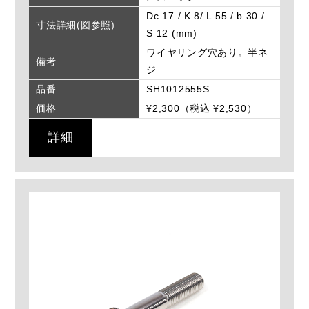
Dc 17 / K 8/ L 55 / b 30 /
寸法詳細(図参照)
S 12 (mm)
ワイヤリング穴あり。半ネ
備考
ジ
品番
SH1012555S
価格
¥2,300（税込 ¥2,530）
詳細