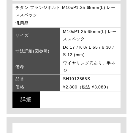
チタン フランジボルト M10xP1.25 65mm(L) レー
ススペック
汎用品
M10xP1.25 65mm(L) レー
サイズ
ススペック
Dc 17 / K 8/ L 65 / b 30 /
寸法詳細(図参照)
S 12 (mm)
ワイヤリング穴あり。半ネ
備考
ジ
品番
SH1012565S
価格
¥2,800（税込 ¥3,080）
詳細