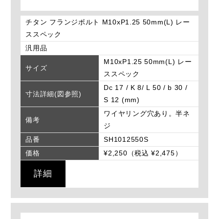
チタン フランジボルト M10xP1.25 50mm(L) レー
ススペック
汎用品
M10xP1.25 50mm(L) レー
サイズ
ススペック
Dc 17 / K 8/ L 50 / b 30 /
寸法詳細(図参照)
S 12 (mm)
ワイヤリング穴あり。半ネ
備考
ジ
品番
SH1012550S
価格
¥2,250（税込 ¥2,475）
詳細