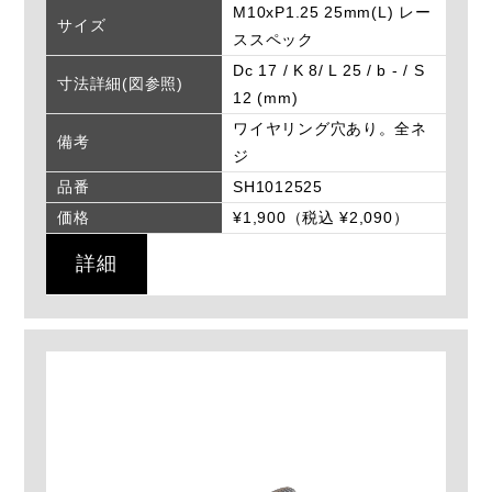
M10xP1.25 25mm(L) レー
サイズ
ススペック
Dc 17 / K 8/ L 25 / b - / S
寸法詳細(図参照)
12 (mm)
ワイヤリング穴あり。全ネ
備考
ジ
品番
SH1012525
価格
¥1,900（税込 ¥2,090）
詳細