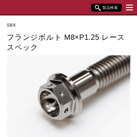
製品検索
ブランド内検索
SBX
車種検索
アイテム検索
品番検索
フランジボルト M8×P1.25 レース
スペック
データを準備しています。
閉じる