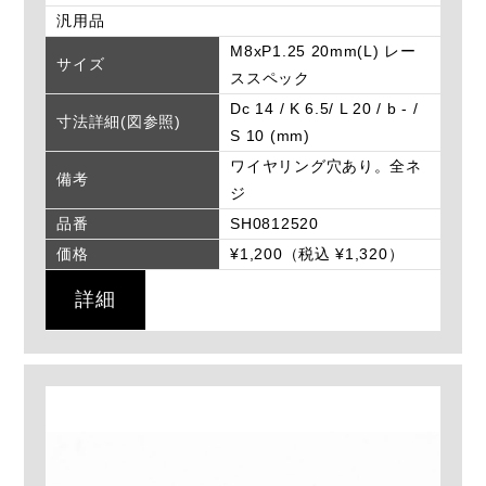
汎用品
M8xP1.25 20mm(L) レー
サイズ
ススペック
Dc 14 / K 6.5/ L 20 / b - /
寸法詳細(図参照)
S 10 (mm)
ワイヤリング穴あり。全ネ
備考
ジ
品番
SH0812520
価格
¥1,200（税込 ¥1,320）
詳細