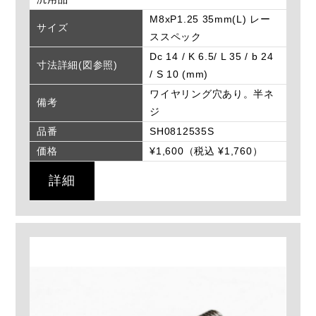
M8xP1.25 35mm(L) レー
サイズ
ススペック
Dc 14 / K 6.5/ L 35 / b 24
寸法詳細(図参照)
/ S 10 (mm)
ワイヤリング穴あり。半ネ
備考
ジ
品番
SH0812535S
価格
¥1,600（税込 ¥1,760）
詳細