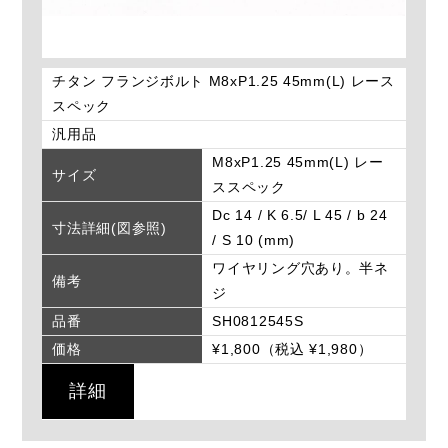
チタン フランジボルト M8xP1.25 45mm(L) レース
スペック
汎用品
M8xP1.25 45mm(L) レー
サイズ
ススペック
Dc 14 / K 6.5/ L 45 / b 24
寸法詳細(図参照)
/ S 10 (mm)
ワイヤリング穴あり。半ネ
備考
ジ
品番
SH0812545S
価格
¥1,800（税込 ¥1,980）
詳細