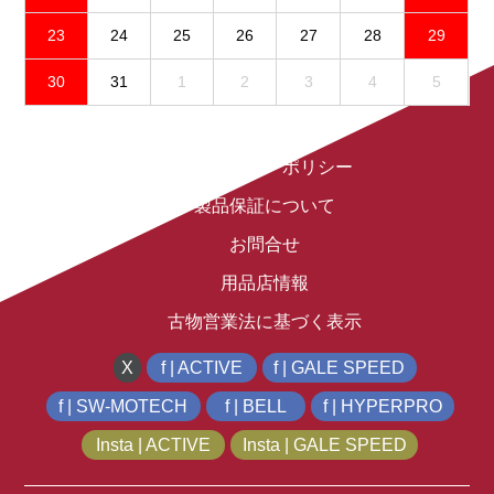
23
24
25
26
27
28
29
30
31
1
2
3
4
5
免責事項
プライバシーポリシー
製品保証について
お問合せ
用品店情報
古物営業法に基づく表示
X
f | ACTIVE
f | GALE SPEED
f | SW-MOTECH
f | BELL
f | HYPERPRO
Insta | ACTIVE
Insta | GALE SPEED