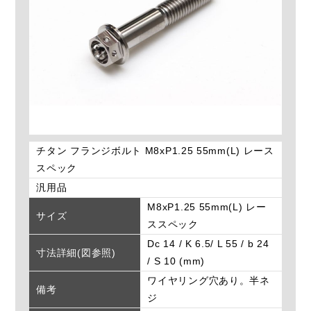
チタン フランジボルト M8xP1.25 55mm(L) レース
スペック
汎用品
M8xP1.25 55mm(L) レー
サイズ
ススペック
Dc 14 / K 6.5/ L 55 / b 24
寸法詳細(図参照)
/ S 10 (mm)
ワイヤリング穴あり。半ネ
備考
ジ