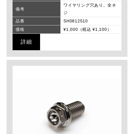
ワイヤリング穴あり。全ネ
備考
ジ
品番
SH0812510
価格
¥1,000（税込 ¥1,100）
詳細