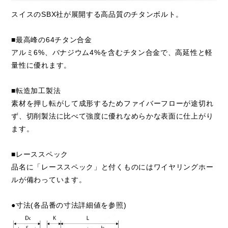
スイスのSBX社が展開する高品質のチタンボルト。
■最高峰の64チタン合金
アルミ6%、バナジウム4%を含むチタン合金で、高延性と軽
量性に優れます。
■転造加工製法
素材を押し転がして成形するためファイバーフローが途切れ
ず、切削製法に比べて強度に優れなめらかな表面に仕上がり
ます。
■レーススペック
品名に「レーススペック」と付くものにはワイヤリングホー
ルが備わっています。
●寸法(各品番の寸法詳細値を参照)