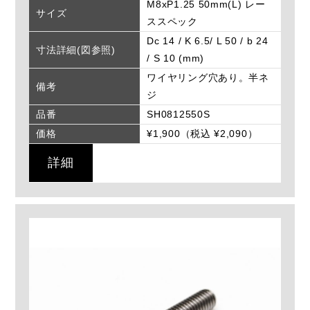
M8xP1.25 50mm(L) レー
サイズ
ススペック
Dc 14 / K 6.5/ L 50 / b 24
寸法詳細(図参照)
/ S 10 (mm)
ワイヤリング穴あり。半ネ
備考
ジ
品番
SH0812550S
価格
¥1,900（税込 ¥2,090）
詳細