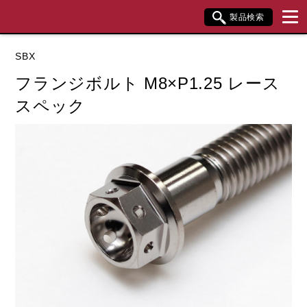
製品検索
ブランド内検索
SBX
車種検索
アイテム検索
品番検索
フランジボルト M8×P1.25 レース
スペック
データを準備しています。
閉じる