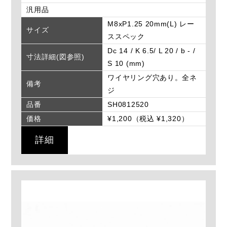
汎用品
M8xP1.25 20mm(L) レー
サイズ
ススペック
Dc 14 / K 6.5/ L 20 / b - /
寸法詳細(図参照)
S 10 (mm)
ワイヤリング穴あり。全ネ
備考
ジ
品番
SH0812520
価格
¥1,200（税込 ¥1,320）
詳細