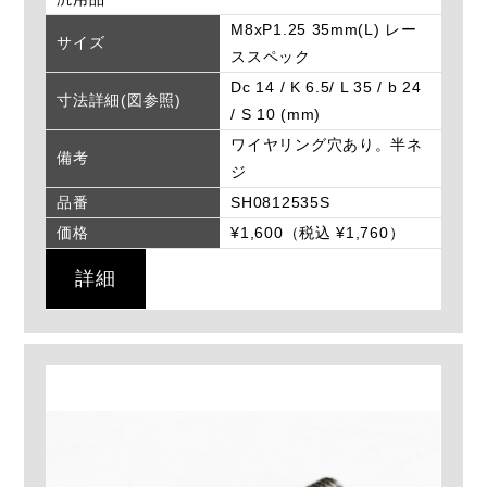
M8xP1.25 35mm(L) レー
サイズ
ススペック
Dc 14 / K 6.5/ L 35 / b 24
寸法詳細(図参照)
/ S 10 (mm)
ワイヤリング穴あり。半ネ
備考
ジ
品番
SH0812535S
価格
¥1,600（税込 ¥1,760）
詳細