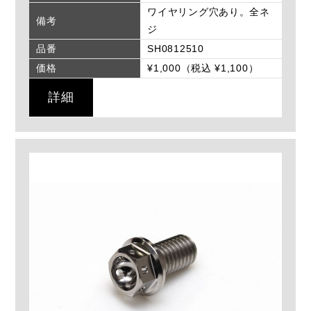
ワイヤリング穴あり。全ネ
備考
ジ
品番
SH0812510
価格
¥1,000（税込 ¥1,100）
詳細