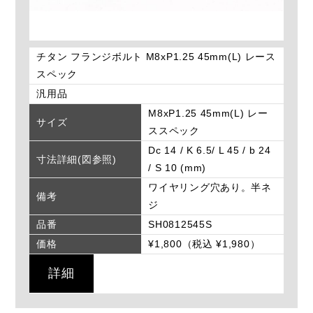
チタン フランジボルト M8xP1.25 45mm(L) レース
スペック
汎用品
M8xP1.25 45mm(L) レー
サイズ
ススペック
Dc 14 / K 6.5/ L 45 / b 24
寸法詳細(図参照)
/ S 10 (mm)
ワイヤリング穴あり。半ネ
備考
ジ
品番
SH0812545S
価格
¥1,800（税込 ¥1,980）
詳細