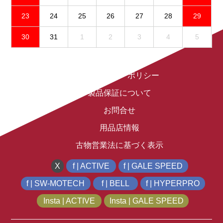
23
24
25
26
27
28
29
30
31
1
2
3
4
5
免責事項
プライバシーポリシー
製品保証について
お問合せ
用品店情報
古物営業法に基づく表示
X
f | ACTIVE
f | GALE SPEED
f | SW-MOTECH
f | BELL
f | HYPERPRO
Insta | ACTIVE
Insta | GALE SPEED