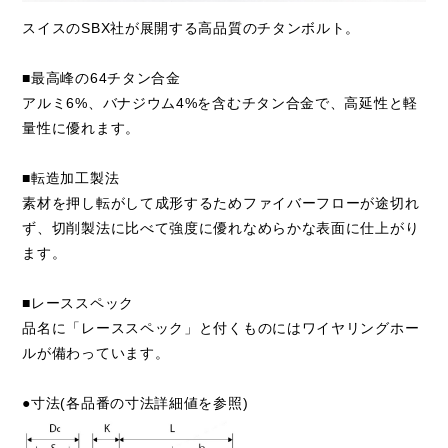
スイスのSBX社が展開する高品質のチタンボルト。
■最高峰の64チタン合金
アルミ6%、バナジウム4%を含むチタン合金で、高延性と軽
量性に優れます。
■転造加工製法
素材を押し転がして成形するためファイバーフローが途切れ
ず、切削製法に比べて強度に優れなめらかな表面に仕上がり
ます。
■レーススペック
品名に「レーススペック」と付くものにはワイヤリングホー
ルが備わっています。
●寸法(各品番の寸法詳細値を参照)