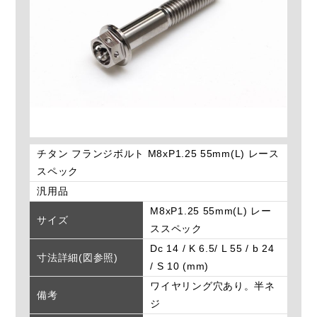
チタン フランジボルト M8xP1.25 55mm(L) レース
スペック
汎用品
M8xP1.25 55mm(L) レー
サイズ
ススペック
Dc 14 / K 6.5/ L 55 / b 24
寸法詳細(図参照)
/ S 10 (mm)
ワイヤリング穴あり。半ネ
備考
ジ