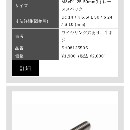
M8xP1.25 50mm(L) レー
サイズ
ススペック
Dc 14 / K 6.5/ L 50 / b 24
寸法詳細(図参照)
/ S 10 (mm)
ワイヤリング穴あり。半ネ
備考
ジ
品番
SH0812550S
価格
¥1,900（税込 ¥2,090）
詳細