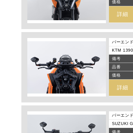
価格
詳細
バーエン
KTM 1390
備考
品番
価格
詳細
バーエン
SUZUKI G
備考