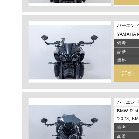
バーエン
YAMAHA M
備考
品番
価格
詳細
バーエン
BMW R ni
'2023, B
備考
品番