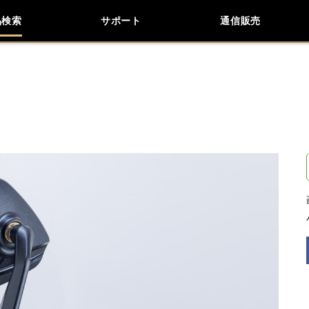
品検索
サポート
通信販売
お問い合わせ
よくあるご質問
検索
車種検索
アイテム検索
品番
KAWASAKI
BMW
DUCATI
KTM
閉じる