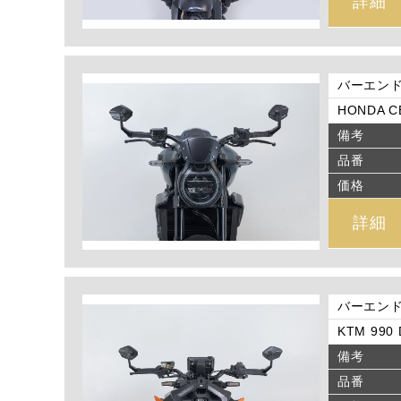
詳細
バーエン
HONDA CB
備考
品番
価格
詳細
バーエン
KTM 990 
備考
品番