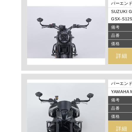
バーエン
SUZUKI G
GSX-S125
備考
品番
価格
詳細
バーエン
YAMAHA M
備考
品番
価格
詳細