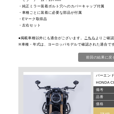
・純正ミラー装着ボルト穴へのカバーキャップ付属
・車種ごとに装着に必要な部品が付属
・Eマーク取得品
・左右セット
●掲載車種以外にも適合がございます。
こちら
よりご確
※車種・年式は、ヨーロッパモデルで確認された適合で
前回の結果に戻
バーエン
HONDA CB
備考
品番
価格