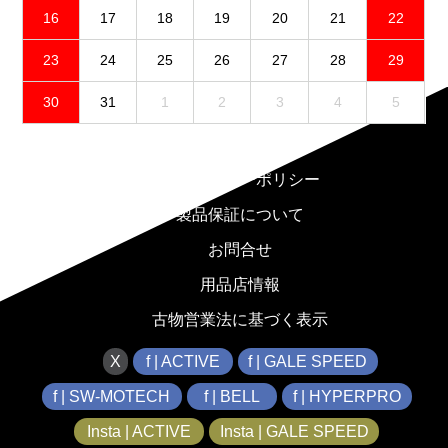
16
17
18
19
20
21
22
23
24
25
26
27
28
29
30
31
1
2
3
4
5
免責事項
プライバシーポリシー
製品保証について
お問合せ
用品店情報
古物営業法に基づく表示
X
f | ACTIVE
f | GALE SPEED
f | SW-MOTECH
f | BELL
f | HYPERPRO
Insta | ACTIVE
Insta | GALE SPEED