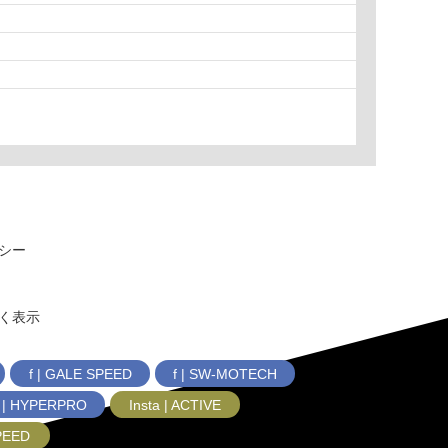
シー
く表示
f | GALE SPEED
f | SW-MOTECH
f | HYPERPRO
Insta | ACTIVE
SPEED