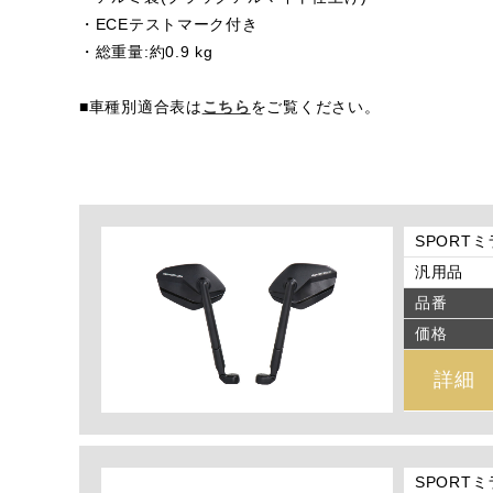
・ECEテストマーク付き
・総重量:約0.9 kg
■車種別適合表は
こちら
をご覧ください。
SPORTミ
汎用品
品番
価格
詳細
SPORTミ