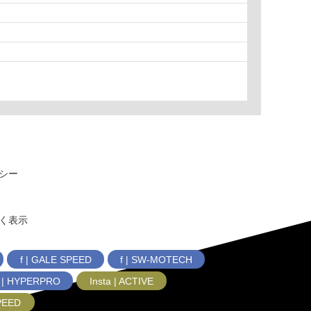
シー
く表示
f | GALE SPEED
f | SW-MOTECH
f | HYPERPRO
Insta | ACTIVE
SPEED