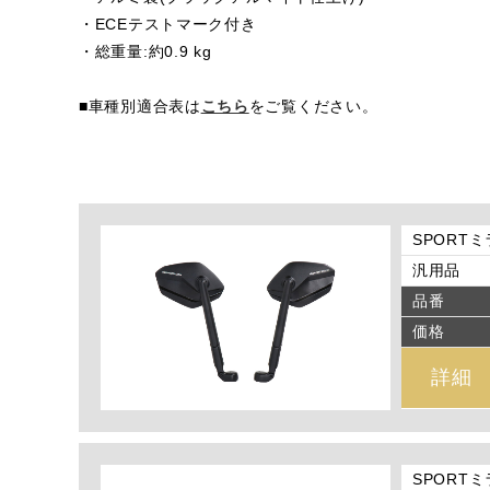
・ECEテストマーク付き
・総重量:約0.9 kg
■車種別適合表は
こちら
をご覧ください。
SPORTミ
汎用品
品番
価格
詳細
SPORTミ