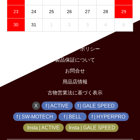
23
24
25
26
27
28
29
30
31
1
2
3
4
5
免責事項
プライバシーポリシー
製品保証について
お問合せ
用品店情報
古物営業法に基づく表示
X
f | ACTIVE
f | GALE SPEED
f | SW-MOTECH
f | BELL
f | HYPERPRO
Insta | ACTIVE
Insta | GALE SPEED