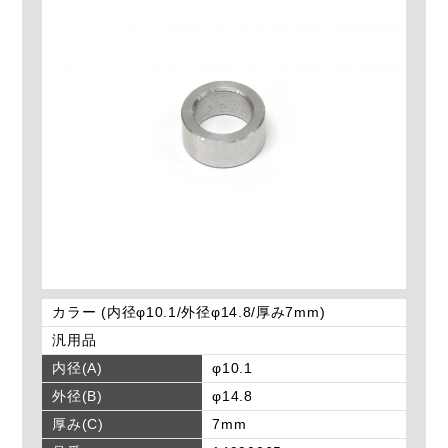
カラー (内径φ10.1/外径φ14.8/厚み7mm)
汎用品
内径(A)
φ10.1
外径(B)
φ14.8
厚み(C)
7mm