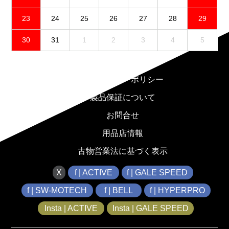
23
24
25
26
27
28
29
30
31
1
2
3
4
5
免責事項
プライバシーポリシー
製品保証について
お問合せ
用品店情報
古物営業法に基づく表示
X
f | ACTIVE
f | GALE SPEED
f | SW-MOTECH
f | BELL
f | HYPERPRO
Insta | ACTIVE
Insta | GALE SPEED