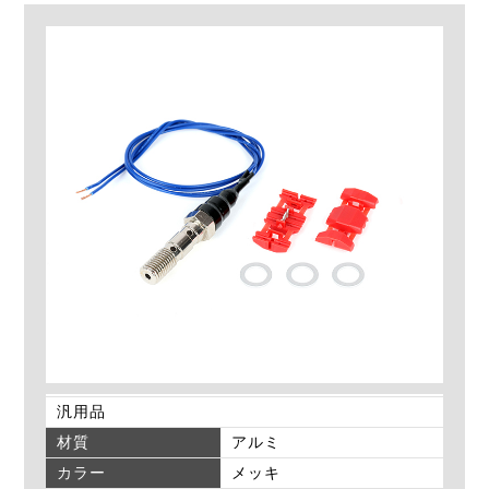
汎用品
材質
アルミ
カラー
メッキ