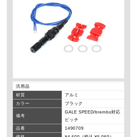
汎用品
材質
アルミ
カラー
ブラック
GALE SPEED/brembo対応
備考
ピッチ
品番
1490709
価格
¥4,600（税込 ¥5,060）