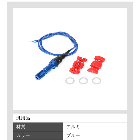
汎用品
材質
アルミ
カラー
ブルー