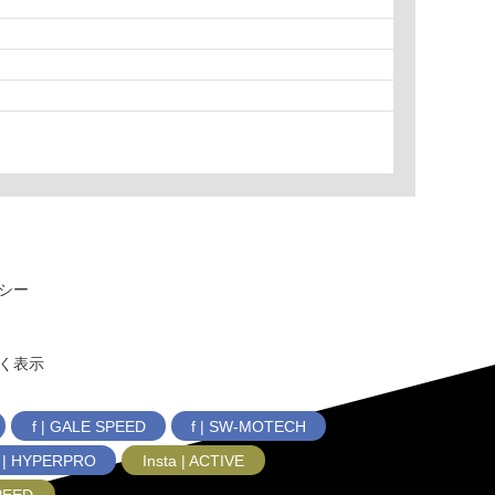
シー
く表示
f | GALE SPEED
f | SW-MOTECH
f | HYPERPRO
Insta | ACTIVE