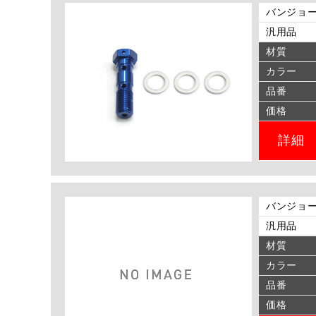
バンジョー
汎用品
材質
カラー
品番
価格
詳細
バンジョー
汎用品
材質
カラー
品番
価格