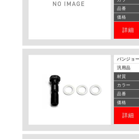
品番
価格
詳細
バンジョー
汎用品
材質
カラー
品番
価格
詳細