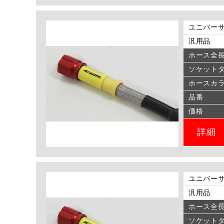
ユニバーサ
汎用品
ホース全
ソケット
ホースカ
品番
価格
詳細
ユニバーサ
汎用品
ホース全
ソケット