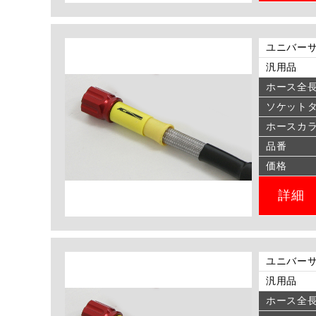
ユニバーサ
汎用品
ホース全
ソケット
ホースカ
品番
価格
詳細
ユニバーサ
汎用品
ホース全