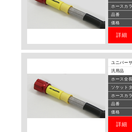
ホースカ
品番
価格
詳細
ユニバーサ
汎用品
ホース全
ソケット
ホースカ
品番
価格
詳細