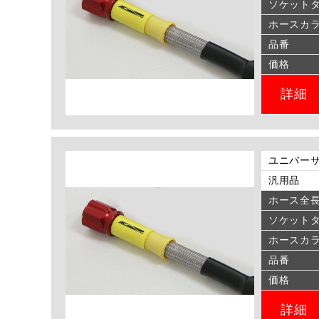
ソケット
ホースカ
品番
価格
詳細
ユニバーサ
汎用品
ホース全
ソケット
ホースカ
品番
価格
詳細