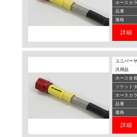
ホースカ
品番
価格
詳細
ユニバーサ
汎用品
ホース全
ソケット
ホースカ
品番
価格
詳細