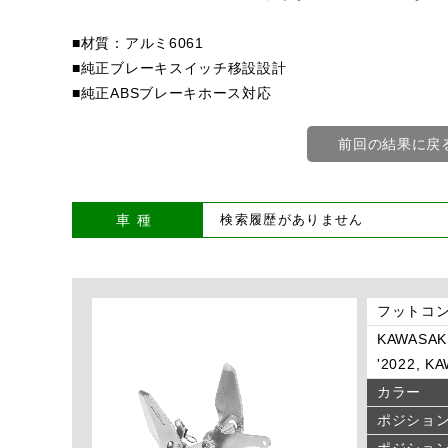
■材質：アルミ6061
■純正ブレーキスイッチ移設設計
■純正ABSブレーキホース対応
前回の結果に戻
車種
フットコン
KAWASAKI
'2022, KA
カラー
ポジショ
ポジショ