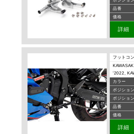
品番
価格
詳細
フットコン
KAWASAKI
'2022, KA
カラー
ポジショ
ポジショ
品番
価格
詳細