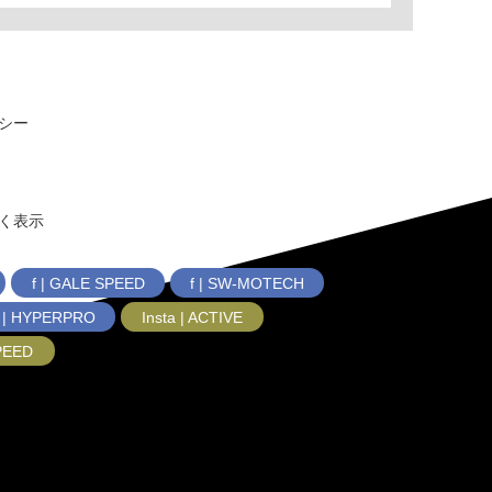
シー
く表示
f | GALE SPEED
f | SW-MOTECH
f | HYPERPRO
Insta | ACTIVE
SPEED