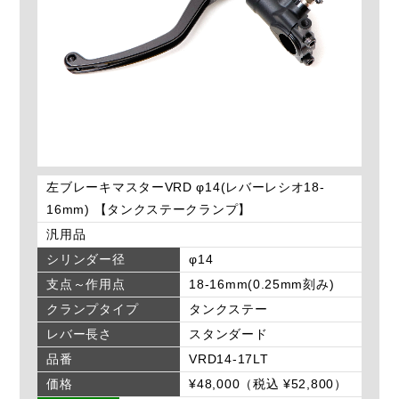
左ブレーキマスターVRD φ14(レバーレシオ18-
16mm) 【タンクステークランプ】
汎用品
シリンダー径
φ14
支点～作用点
18-16mm(0.25mm刻み)
クランプタイプ
タンクステー
レバー長さ
スタンダード
品番
VRD14-17LT
価格
¥48,000（税込 ¥52,800）