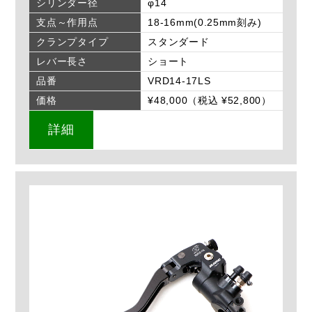
シリンダー径
φ14
支点～作用点
18-16mm(0.25mm刻み)
クランプタイプ
スタンダード
レバー長さ
ショート
品番
VRD14-17LS
価格
¥48,000（税込 ¥52,800）
詳細