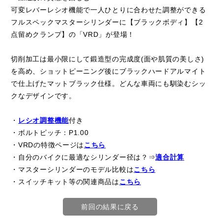
可変レバーレシオ機能で一人ひとりに合わせた調整ができる
フルスペックマスターシリンダーに【ブラックボディ】【2
点留めクランプ】の「VRD」が登場！
切削加工は最小限にして鍛造型の完成度(面や肌質の美しさ)
を高め、ショットピーニング後にブラックハードアルマイト
で仕上げたマットブラック仕様。どんな車両にも馴染むシッ
クなデザインです。
・
レシオ調整機能
付き
・ボルトピッチ：P1.00
・VRDの特徴ページは
こちら
・自分のバイクに最適なシリンダー径は？⇒
適合計算
・マスターシリンダーのモデル比較は
こちら
・スイッチキット等の関連商品は
こちら
前回の結果に戻る