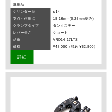
汎用品
シリンダー径
φ14
支点～作用点
18-16mm(0.25mm刻み)
クランプタイプ
タンクステー
レバー長さ
ショート
品番
VRD14-17LTS
価格
¥48,000（税込 ¥52,800）
詳細