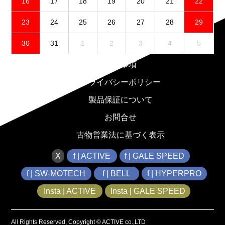
16
17
18
19
20
21
22
23
24
25
26
27
28
29
30
31
1
2
3
4
5
免責事項
プライバシーポリシー
製品保証について
お問合せ
古物営業法に基づく表示
X
f | ACTIVE
f | GALE SPEED
f | SW-MOTECH
f | BELL
f | HYPERPRO
Insta | ACTIVE
Insta | GALE SPEED
All Rights Reserved, Copyright © ACTIVE co.,LTD