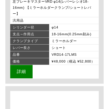
左ブレーキマスターVRD φ14(レバーレシオ18-
16mm) 【ミラーホルダークランプ/ショートレバ
ー】
汎用品
シリンダー径
φ14
支点～作用点
18-16mm(0.25mm刻み)
クランプタイプ
ミラーホルダー
レバー長さ
ショート
品番
VRD14-17LMS
価格
¥48,000（税込 ¥52,800）
詳細