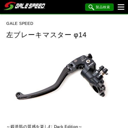
製品検索
ブランド内検索
GALE SPEED
車種検索
アイテム検索
品番検索
左ブレーキマスター φ14
データを準備しています。
閉じる
～鍛造肌の質感を楽しむ Dark Edition～