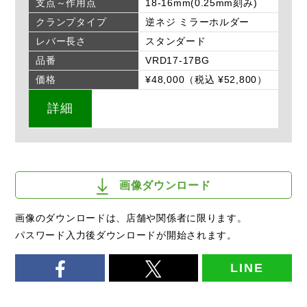
支点～作用点
18-16mm(0.25mm刻み)
クランプタイプ
逆ネジ ミラーホルダー
レバー長さ
スタンダード
品番
VRD17-17BG
価格
¥48,000（税込 ¥52,800）
詳細
画像ダウンロード
画像のダウンロードは、店舗や関係者に限ります。
パスワード入力後ダウンロードが開始されます。
LINE