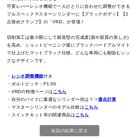
可変レバーレシオ機能で一人ひとりに合わせた調整ができる
フルスペックマスターシリンダーに【ブラックボディ】【2
点留めクランプ】の「VRD」が登場！
切削加工は最小限にして鍛造型の完成度(面や肌質の美しさ)
を高め、ショットピーニング後にブラックハードアルマイト
で仕上げたマットブラック仕様。どんな車両にも馴染むシッ
クなデザインです。
・
レシオ調整機能
付き
・ボルトピッチ：P1.00
・VRDの特徴ページは
こちら
・自分のバイクに最適なシリンダー径は？⇒
適合計算
・マスターシリンダーのモデル比較は
こちら
・スイッチキット等の関連商品は
こちら
前回の結果に戻る