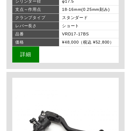
シリンダー径
φ17.5
支点～作用点
18-16mm(0.25mm刻み)
クランプタイプ
スタンダード
レバー長さ
ショート
品番
VRD17-17BS
価格
¥48,000（税込 ¥52,800）
詳細