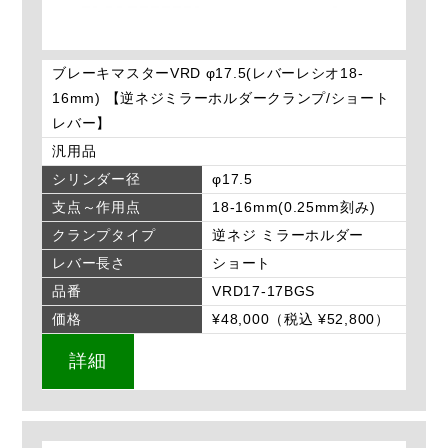
ブレーキマスターVRD φ17.5(レバーレシオ18-
16mm) 【逆ネジミラーホルダークランプ/ショート
レバー】
汎用品
シリンダー径
φ17.5
支点～作用点
18-16mm(0.25mm刻み)
クランプタイプ
逆ネジ ミラーホルダー
レバー長さ
ショート
品番
VRD17-17BGS
価格
¥48,000（税込 ¥52,800）
詳細