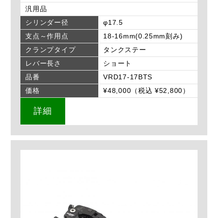
汎用品
シリンダー径
φ17.5
支点～作用点
18-16mm(0.25mm刻み)
クランプタイプ
タンクステー
レバー長さ
ショート
品番
VRD17-17BTS
価格
¥48,000（税込 ¥52,800）
詳細