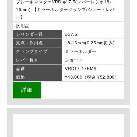
ブレーキマスターVRD φ17.5(レバーレシオ18-
16mm) 【ミラーホルダークランプ/ショートレバ
ー】
汎用品
シリンダー径
φ17.5
支点～作用点
18-16mm(0.25mm刻み)
クランプタイプ
ミラーホルダー
レバー長さ
ショート
品番
VRD17-17BMS
価格
¥48,000（税込 ¥52,800）
詳細