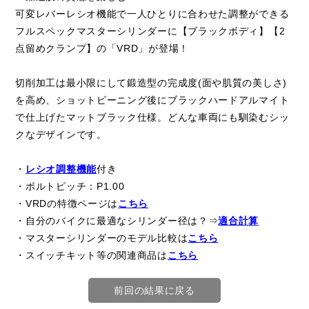
可変レバーレシオ機能で一人ひとりに合わせた調整ができる
フルスペックマスターシリンダーに【ブラックボディ】【2
点留めクランプ】の「VRD」が登場！
切削加工は最小限にして鍛造型の完成度(面や肌質の美しさ)
を高め、ショットピーニング後にブラックハードアルマイト
で仕上げたマットブラック仕様。どんな車両にも馴染むシッ
クなデザインです。
・
レシオ調整機能
付き
・ボルトピッチ：P1.00
・VRDの特徴ページは
こちら
・自分のバイクに最適なシリンダー径は？⇒
適合計算
・マスターシリンダーのモデル比較は
こちら
・スイッチキット等の関連商品は
こちら
前回の結果に戻る