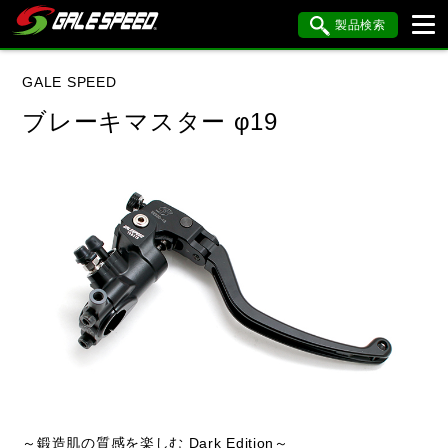
製品検索
ブランド内検索
GALE SPEED
車種検索
アイテム検索
品番検索
ブレーキマスター φ19
データを準備しています。
閉じる
～鍛造肌の質感を楽しむ Dark Edition～