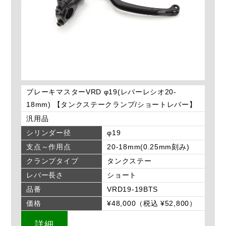
ブレーキマスターVRD φ19(レバーレシオ20-
18mm) 【タンクステークランプ/ショートレバー】
汎用品
シリンダー径
φ19
支点～作用点
20-18mm(0.25mm刻み)
クランプタイプ
タンクステー
レバー長さ
ショート
品番
VRD19-19BTS
価格
¥48,000（税込 ¥52,800）
詳細