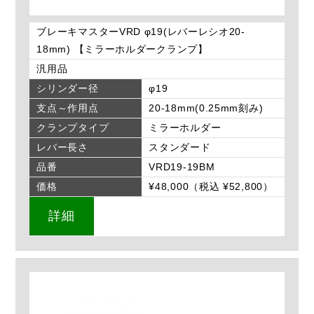
ブレーキマスターVRD φ19(レバーレシオ20-
18mm) 【ミラーホルダークランプ】
汎用品
シリンダー径
φ19
支点～作用点
20-18mm(0.25mm刻み)
クランプタイプ
ミラーホルダー
レバー長さ
スタンダード
品番
VRD19-19BM
価格
¥48,000（税込 ¥52,800）
詳細