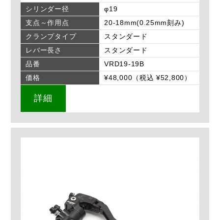
シリンダー径
φ19
支点～作用点
20-18mm(0.25mm刻み)
クランプタイプ
スタンダード
レバー長さ
スタンダード
品番
VRD19-19B
価格
¥48,000（税込 ¥52,800）
詳細