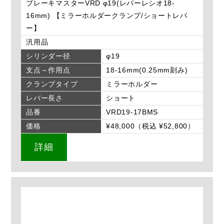
ブレーキマスターVRD φ19(レバーレシオ18-
16mm) 【ミラーホルダークランプ/ショートレバ
ー】
汎用品
シリンダー径
φ19
支点～作用点
18-16mm(0.25mm刻み)
クランプタイプ
ミラーホルダー
レバー長さ
ショート
品番
VRD19-17BMS
価格
¥48,000（税込 ¥52,800）
詳細