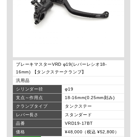
ブレーキマスターVRD φ19(レバーレシオ18-
16mm) 【タンクステークランプ】
汎用品
シリンダー径
φ19
支点～作用点
18-16mm(0.25mm刻み)
クランプタイプ
タンクステー
レバー長さ
スタンダード
品番
VRD19-17BT
価格
¥48,000（税込 ¥52,800）