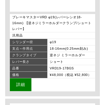
ブレーキマスターVRD φ19(レバーレシオ18-
16mm) 【逆ネジミラーホルダークランプ/ショート
レバー】
汎用品
シリンダー径
φ19
支点～作用点
18-16mm(0.25mm刻み)
クランプタイプ
逆ネジ ミラーホルダー
レバー長さ
ショート
品番
VRD19-17BGS
価格
¥48,000（税込 ¥52,800）
詳細