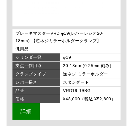
ブレーキマスターVRD φ19(レバーレシオ20-
18mm) 【逆ネジミラーホルダークランプ】
汎用品
シリンダー径
φ19
支点～作用点
20-18mm(0.25mm刻み)
クランプタイプ
逆ネジ ミラーホルダー
レバー長さ
スタンダード
品番
VRD19-19BG
価格
¥48,000（税込 ¥52,800）
詳細