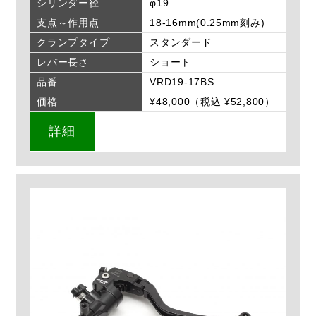
シリンダー径
φ19
支点～作用点
18-16mm(0.25mm刻み)
クランプタイプ
スタンダード
レバー長さ
ショート
品番
VRD19-17BS
価格
¥48,000（税込 ¥52,800）
詳細