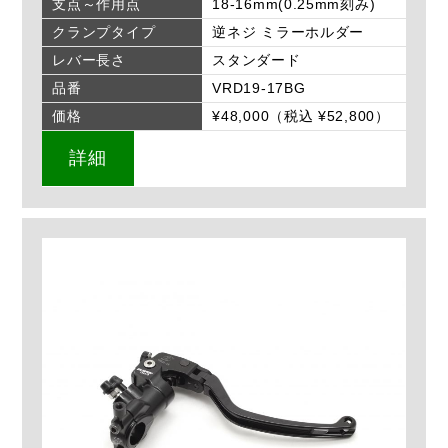
支点～作用点
18-16mm(0.25mm刻み)
クランプタイプ
逆ネジ ミラーホルダー
レバー長さ
スタンダード
品番
VRD19-17BG
価格
¥48,000（税込 ¥52,800）
詳細