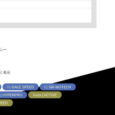
シー
く表示
f | GALE SPEED
f | SW-MOTECH
f | HYPERPRO
Insta | ACTIVE
SPEED