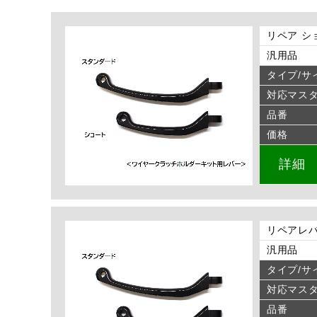
リペア シ
汎用品
タイプ/サ
対応マス
品番
価格
詳細
リペアレバ
汎用品
タイプ/サ
対応マス
品番