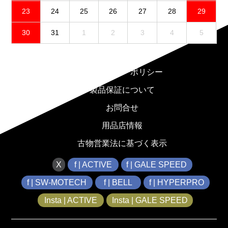
23
24
25
26
27
28
29
30
31
1
2
3
4
5
免責事項
プライバシーポリシー
製品保証について
お問合せ
用品店情報
古物営業法に基づく表示
X
f | ACTIVE
f | GALE SPEED
f | SW-MOTECH
f | BELL
f | HYPERPRO
Insta | ACTIVE
Insta | GALE SPEED