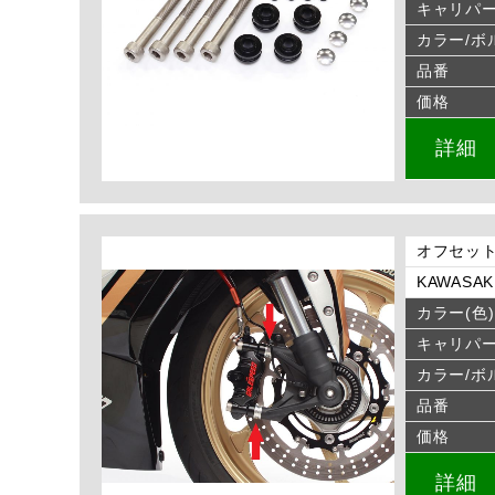
キャリパ
カラー/ボ
品番
価格
詳細
オフセット
KAWASAKI 
カラー(色)
キャリパ
カラー/ボ
品番
価格
詳細