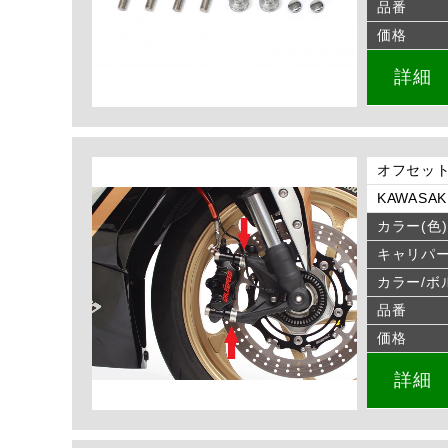
品番
価格
詳細
オフセット
KAWASAKI 
カラー(色)
キャリパ
カラー/ボ
品番
価格
詳細