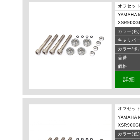
オフセット
YAMAHA M
XSR900GP
カラー(色)
キャリパ
カラー/ボ
品番
価格
詳細
オフセット
YAMAHA M
XSR900GP
カラー(色)