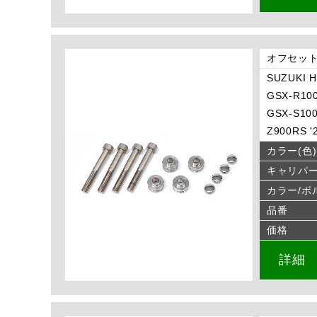
オフセット
SUZUKI H
GSX-R100
GSX-S100
Z900RS '
カラー(色)
キャリパ
カラー/ボ
品番
価格
詳細