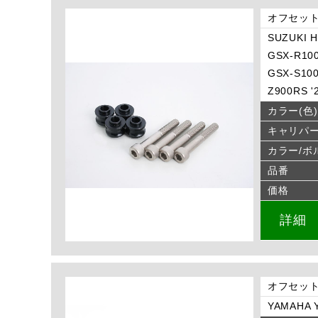
オフセット
SUZUKI H
GSX-R100
GSX-S100
Z900RS '
カラー(色)
キャリパ
カラー/ボ
品番
価格
詳細
オフセット
YAMAHA Y