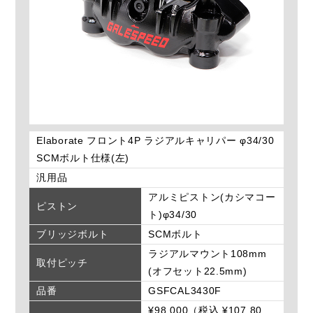
Elaborate フロント4P ラジアルキャリパー φ34/30
SCMボルト仕様(左)
汎用品
アルミピストン(カシマコー
ピストン
ト)φ34/30
ブリッジボルト
SCMボルト
ラジアルマウント108mm
取付ピッチ
(オフセット22.5mm)
品番
GSFCAL3430F
¥98,000（税込 ¥107,80