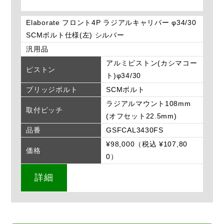
Elaborate フロント4P ラジアルキャリパー φ34/30
SCMボルト仕様(左) シルバー
汎用品
アルミピストン(カシマコー
ピストン
ト)φ34/30
ブリッジボルト
SCMボルト
ラジアルマウント108mm
取付ピッチ
(オフセット22.5mm)
品番
GSFCAL3430FS
¥98,000（税込 ¥107,80
価格
0）
詳細