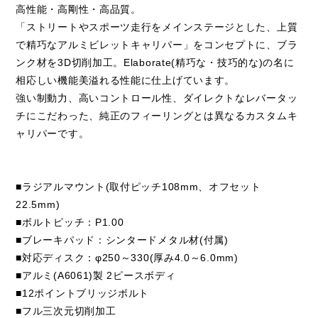
高性能・高剛性・高品質。
「ストリートやスポーツ走行をメインステージとした、上質
で精巧なアルミビレットキャリパー」をコンセプトに、ブラ
ンク材を3D切削加工。Elaborate(精巧な・技巧的な)の名に
相応しい機能美溢れる性能に仕上げています。
強い制動力、高いコントロール性、ダイレクトなレバータッ
チにこだわった、純正のフィーリングとは異なるカスタムキ
ャリパーです。
■ラジアルマウント(取付ピッチ108mm、オフセット
22.5mm)
■ボルトピッチ：P1.00
■ブレーキパッド：シンタードメタル材(付属)
■対応ディスク：φ250～330(厚み4.0～6.0mm)
■アルミ(A6061)製 2ピースボディ
■12ポイントブリッジボルト
■フル三次元切削加工