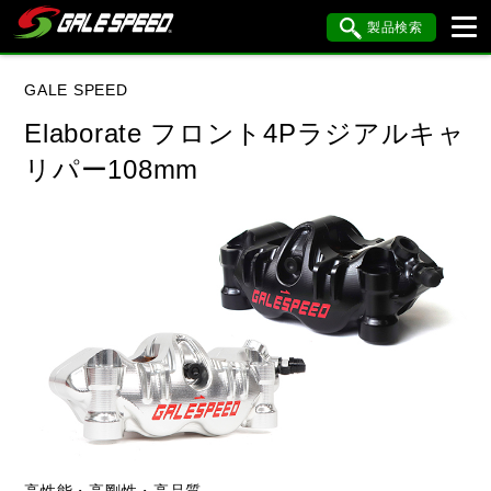
製品検索
ブランド内検索
GALE SPEED
車種検索
アイテム検索
品番検索
Elaborate フロント4Pラジアルキャ
リパー108mm
データを準備しています。
閉じる
高性能・高剛性・高品質。