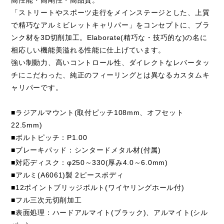
「ストリートやスポーツ走行をメインステージとした、上質
で精巧なアルミビレットキャリパー」をコンセプトに、ブラ
ンク材を3D切削加工。Elaborate(精巧な・技巧的な)の名に
相応しい機能美溢れる性能に仕上げています。
強い制動力、高いコントロール性、ダイレクトなレバータッ
チにこだわった、純正のフィーリングとは異なるカスタムキ
ャリパーです。
■ラジアルマウント(取付ピッチ108mm、オフセット
22.5mm)
■ボルトピッチ：P1.00
■ブレーキパッド：シンタードメタル材(付属)
■対応ディスク：φ250～330(厚み4.0～6.0mm)
■アルミ(A6061)製 2ピースボディ
■12ポイントブリッジボルト(ワイヤリングホール付)
■フル三次元切削加工
■表面処理：ハードアルマイト(ブラック)、アルマイト(シル