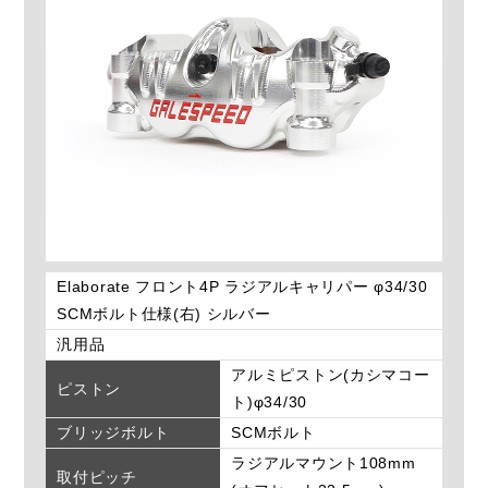
Elaborate フロント4P ラジアルキャリパー φ34/30
SCMボルト仕様(右) シルバー
汎用品
アルミピストン(カシマコー
ピストン
ト)φ34/30
ブリッジボルト
SCMボルト
ラジアルマウント108mm
取付ピッチ