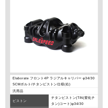
Elaborate フロント4P ラジアルキャリパー φ34/30
SCMボルト/チタンピストン仕様(右)
汎用品
チタンピストン(TiN(窒化チ
ピストン
タン)コート)φ34/30