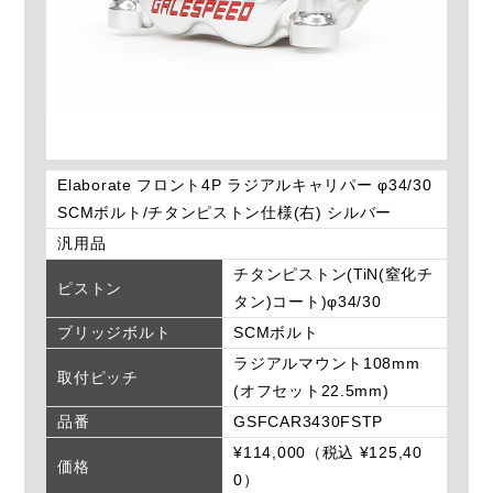
Elaborate フロント4P ラジアルキャリパー φ34/30
SCMボルト/チタンピストン仕様(右) シルバー
汎用品
チタンピストン(TiN(窒化チ
ピストン
タン)コート)φ34/30
ブリッジボルト
SCMボルト
ラジアルマウント108mm
取付ピッチ
(オフセット22.5mm)
品番
GSFCAR3430FSTP
¥114,000（税込 ¥125,40
価格
0）