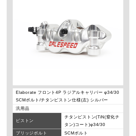
Elaborate フロント4P ラジアルキャリパー φ34/30
SCMボルト/チタンピストン仕様(左) シルバー
汎用品
チタンピストン(TiN(窒化チ
ピストン
タン)コート)φ34/30
ブリッジボルト
SCMボルト