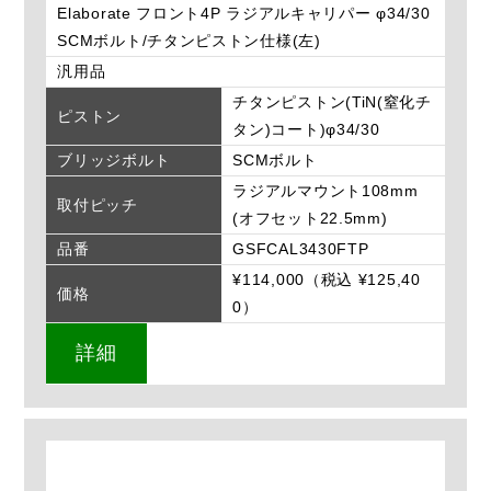
Elaborate フロント4P ラジアルキャリパー φ34/30
SCMボルト/チタンピストン仕様(左)
汎用品
チタンピストン(TiN(窒化チ
ピストン
タン)コート)φ34/30
ブリッジボルト
SCMボルト
ラジアルマウント108mm
取付ピッチ
(オフセット22.5mm)
品番
GSFCAL3430FTP
¥114,000（税込 ¥125,40
価格
0）
詳細