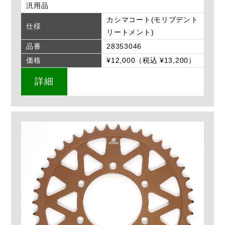
汎用品
カシマコート(モリブデント
仕様
リートメント)
品番
28353046
価格
¥12,000（税込 ¥13,200）
詳細