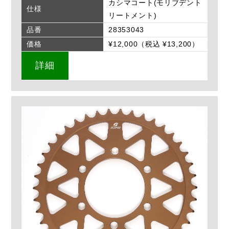
カシマコート(モリブデント
仕様
リートメント)
品番
28353043
価格
¥12,000（税込 ¥13,200）
詳細