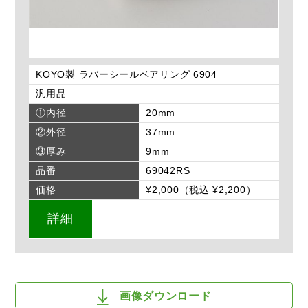
KOYO製 ラバーシールベアリング 6904
汎用品
①内径
20mm
②外径
37mm
③厚み
9mm
品番
69042RS
価格
¥2,000（税込 ¥2,200）
詳細
画像ダウンロード