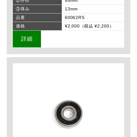
②外径
55mm
③厚み
13mm
品番
60062RS
価格
¥2,000（税込 ¥2,200）
詳細