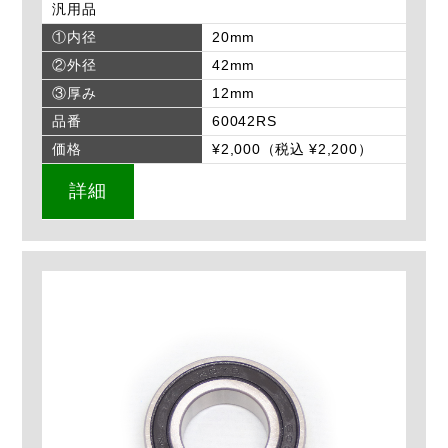
汎用品
①内径
20mm
②外径
42mm
③厚み
12mm
品番
60042RS
価格
¥2,000（税込 ¥2,200）
詳細