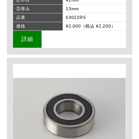
②外径
42mm
③厚み
13mm
品番
63022RS
価格
¥2,000（税込 ¥2,200）
詳細