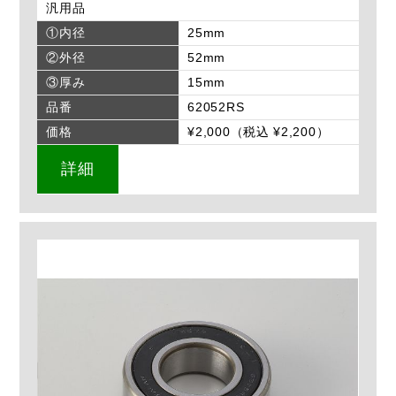
汎用品
①内径
25mm
②外径
52mm
③厚み
15mm
品番
62052RS
価格
¥2,000（税込 ¥2,200）
詳細