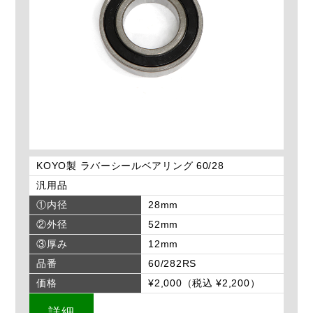
KOYO製 ラバーシールベアリング 60/28
汎用品
①内径
28mm
②外径
52mm
③厚み
12mm
品番
60/282RS
価格
¥2,000（税込 ¥2,200）
詳細