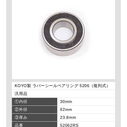
KOYO製 ラバーシールベアリング 5206（複列式）
汎用品
①内径
30mm
②外径
62mm
③厚み
23.8mm
品番
52062RS