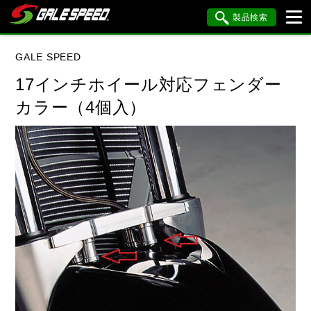
製品検索
ブランド内検索
GALE SPEED
車種検索
アイテム検索
品番検索
17インチホイール対応フェンダー
カラー（4個入）
YAMAHA
閉じる