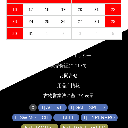
16
17
18
19
20
21
22
23
24
25
26
27
28
29
30
31
1
2
3
4
5
免責事項
プライバシーポリシー
製品保証について
お問合せ
用品店情報
古物営業法に基づく表示
X
f | ACTIVE
f | GALE SPEED
f | SW-MOTECH
f | BELL
f | HYPERPRO
Insta | ACTIVE
Insta | GALE SPEED